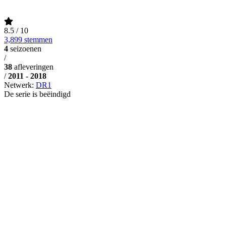
8.5
/ 10
3,899 stemmen
4
seizoenen
/
38
afleveringen
/
2011 - 2018
Netwerk:
DR1
De serie is beëindigd