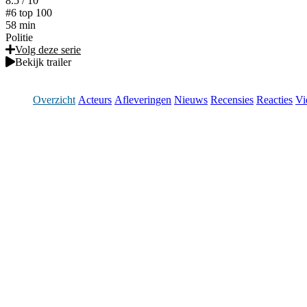
8.5
/ 10
#6
top 100
58 min
Politie
Volg deze serie
Bekijk trailer
Overzicht
Acteurs
Afleveringen
Nieuws
Recensies
Reacties
Vi