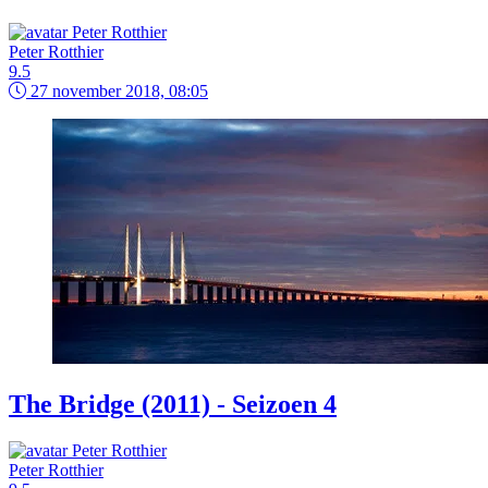
Peter Rotthier
9.5
27 november 2018, 08:05
The Bridge (2011) - Seizoen 4
Peter Rotthier