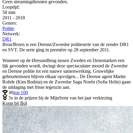
Geen streamingdiensten gevonden.
Looptijd:
58 min
2011
-
2018
Genres:
Politie
Netwerk:
DR1
Bron/Broen is een Deense/Zweedse politieserie van de zender DR1
en SVT. De serie ging in première op 28 september 2011.
Wanneer op de Øresundbrug tussen Zweden en Denemarken een
lijk gevonden wordt, dwingt deze spectaculaire moord de Zweedse
en Deense politie tot een nauwe samenwerking. Gruwelijke
gebeurtenissen blijven elkaar opvolgen... De Deense agent Martin
Rohde (Kim Bodnia) en de Zweedse Saga Norén (Sofia Helin) gaan
de uitdaging met frisse tegenzin aan.
#6
top 100
3x in de prijzen bij de MijnSerie van het jaar verkiezing
Koop bij Bol