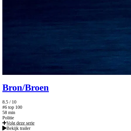
Bron/Broen
8.5
/ 10
#6
top 100
58 min
Politie
Volg deze serie
Bekijk trailer