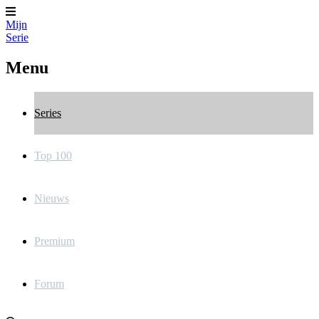
Mijn
Serie
Menu
Series
Top 100
Nieuws
Premium
Forum