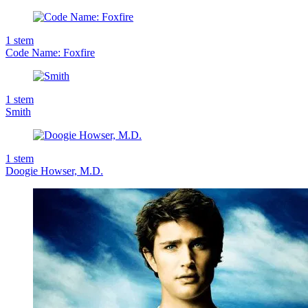
1
stem
Code Name: Foxfire
1
stem
Smith
1
stem
Doogie Howser, M.D.