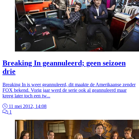
Breaking In geannuleerd; geen seizoen
drie
Breaking In is weer geannuleerd, dit maakte de Amerikaanse zender
FOX bekend. Vorig jaar werd de serie ook al geannuleerd maar
kreeg later toch een tw...
11 mei 2012, 14:08
1