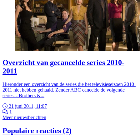
Overzicht van gecancelde series 2010-
2011
Hieronder een overzicht van de series die het televisieseizoen 2010-
2011 niet hebben gehaald. Zender ABC cancelde de volgende
series: - Brothers &...
21 juni 2011, 11:07
1
Meer nieuwsberichten
Populaire reacties (2)