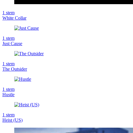
1
stem
White Collar
1
stem
Just Cause
1
stem
The Outsider
1
stem
Hustle
1
stem
Heist (US)