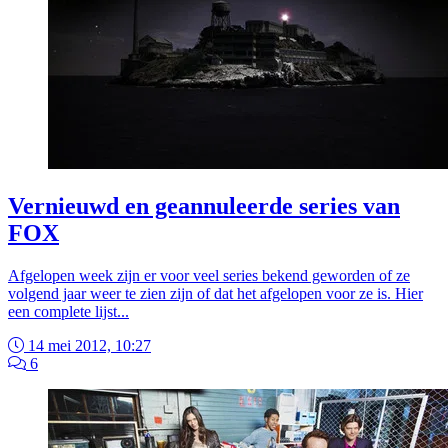
Vernieuwd en geannuleerde series van
FOX
Afgelopen week zijn er voor veel series bekend geworden of ze
volgend jaar weer te zien zijn of dat het afgelopen voor ze is. Hier
een complete lijst...
14 mei 2012, 10:27
6