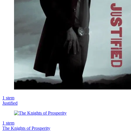
1
stem
Justified
1
stem
The Knights of Prosperity