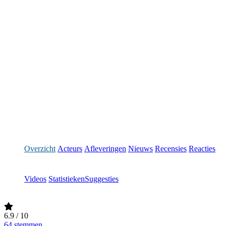
Overzicht
Acteurs
Afleveringen
Nieuws
Recensies
Reacties
Videos
Statistieken
Suggesties
6.9
/ 10
64 stemmen