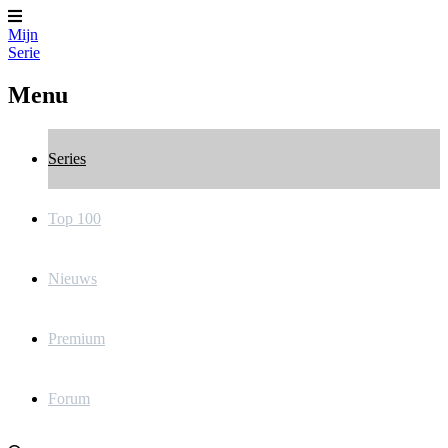
Mijn
Serie
Menu
Series
Top 100
Nieuws
Premium
Forum