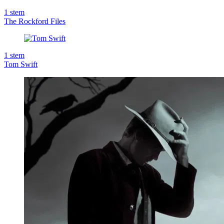
1
stem
The Rockford Files
1
stem
Tom Swift