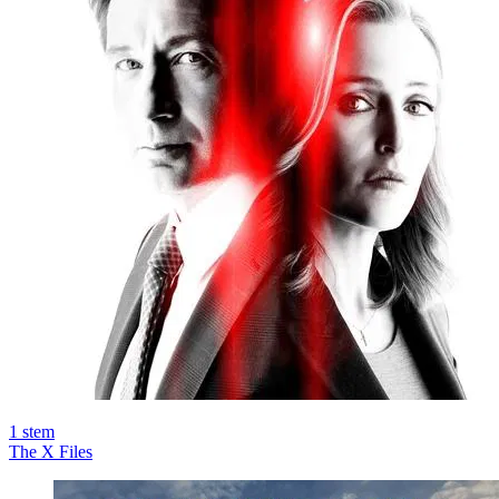
1
stem
The X Files