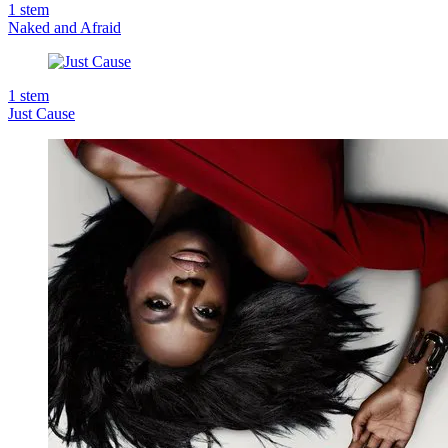
1
stem
Naked and Afraid
1
stem
Just Cause