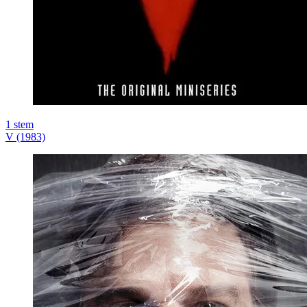
1
stem
V (1983)