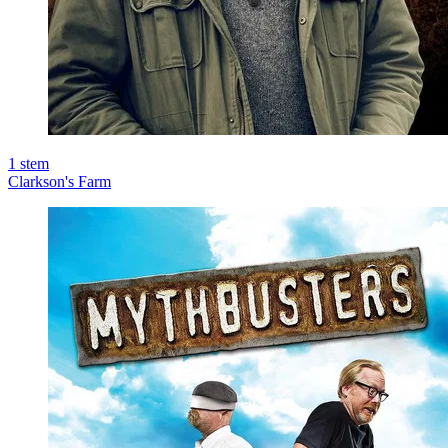
1
stem
Clarkson's Farm