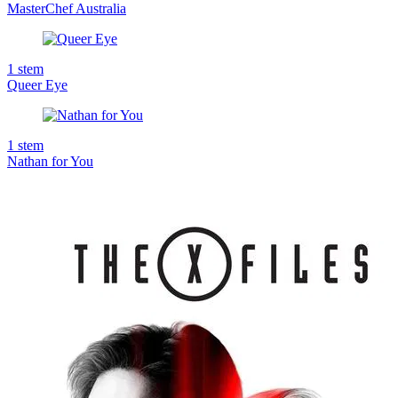
MasterChef Australia
1
stem
Queer Eye
1
stem
Nathan for You