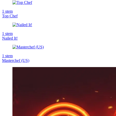
1
stem
Top Chef
1
stem
Nailed It!
1
stem
Masterchef (US)