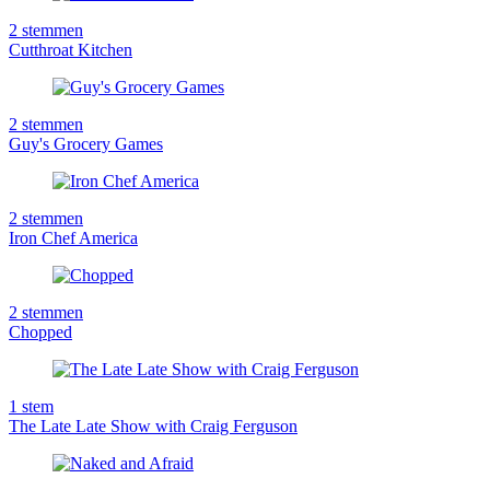
2
stemmen
Cutthroat Kitchen
2
stemmen
Guy's Grocery Games
2
stemmen
Iron Chef America
2
stemmen
Chopped
1
stem
The Late Late Show with Craig Ferguson