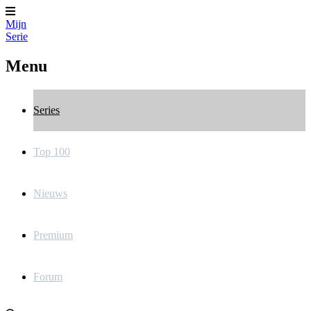
Mijn
Serie
Menu
Series
Top 100
Nieuws
Premium
Forum