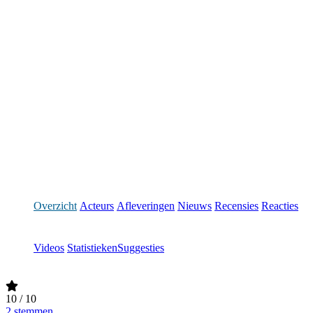
Overzicht
Acteurs
Afleveringen
Nieuws
Recensies
Reacties
Videos
Statistieken
Suggesties
10
/ 10
2 stemmen