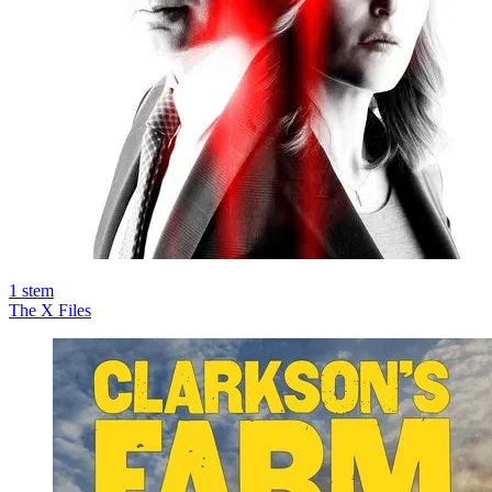
1
stem
The X Files