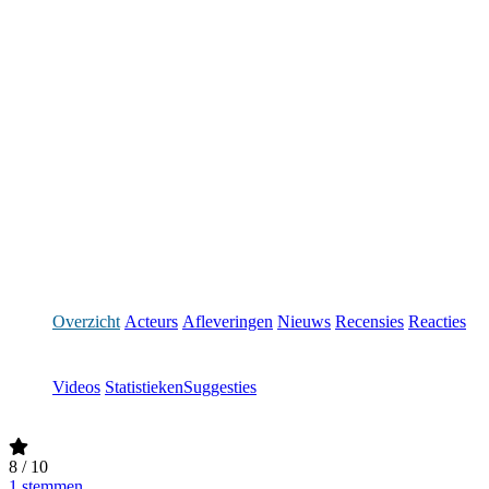
Overzicht
Acteurs
Afleveringen
Nieuws
Recensies
Reacties
Videos
Statistieken
Suggesties
8
/ 10
1 stemmen