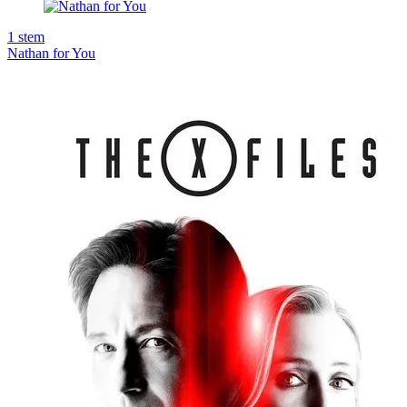
1
stem
Nathan for You