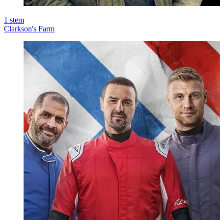
1
stem
Clarkson's Farm