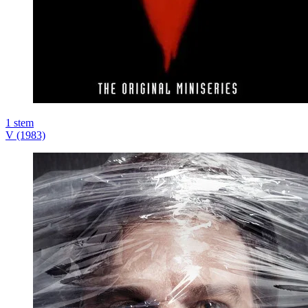
1
stem
V (1983)