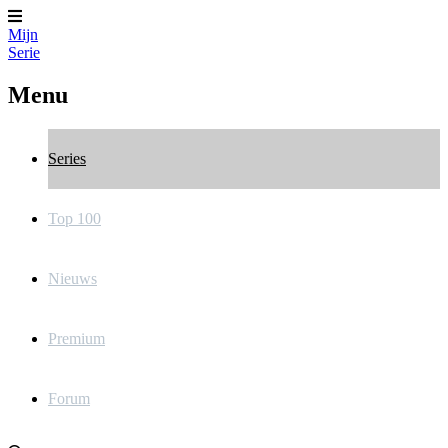
Mijn
Serie
Menu
Series
Top 100
Nieuws
Premium
Forum