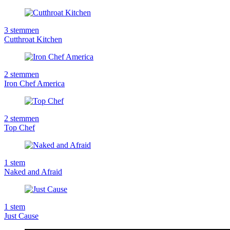
3
stemmen
Cutthroat Kitchen
2
stemmen
Iron Chef America
2
stemmen
Top Chef
1
stem
Naked and Afraid
1
stem
Just Cause