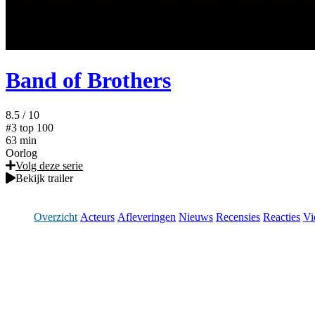
Band of Brothers
8.5
/ 10
#3
top 100
63 min
Oorlog
Volg deze serie
Bekijk trailer
Overzicht
Acteurs
Afleveringen
Nieuws
Recensies
Reacties
Vi