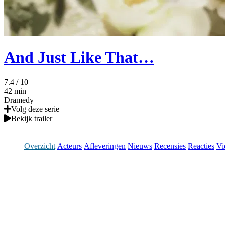
And Just Like That…
7.4
/ 10
42 min
Dramedy
Volg deze serie
Bekijk trailer
Overzicht
Acteurs
Afleveringen
Nieuws
Recensies
Reacties
Vi