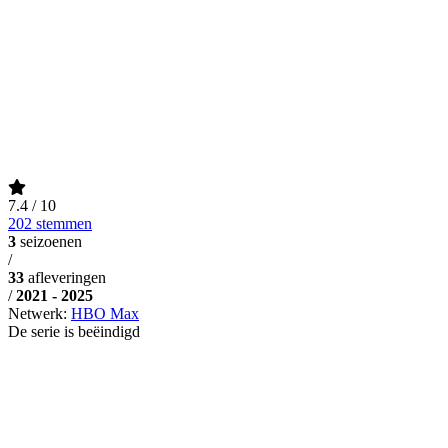
7.4
/ 10
202 stemmen
3
seizoenen
/
33
afleveringen
/
2021 - 2025
Netwerk:
HBO Max
De serie is beëindigd