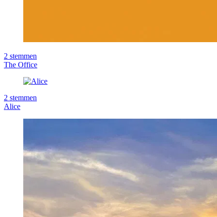
2
stemmen
The Office
2
stemmen
Alice