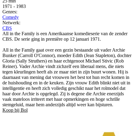
25 min
1971
-
1983
Genres:
Comedy
Netwerk:
CBS
All in the Family is een Amerikaanse komedieserie van de zender
CBS. De serie ging in première op 12 januari 1971.
All in the Family gaat over een gezin bestaande uit vader Archie
Bunker (Carroll O'Connor), moeder Edith (Jean Stapleton), dochter
Gloria (Sally Struthers) en haar echtgenoot Michael Stivic (Rob
Reiner). Vader Archie vindt zichzelf een liberaal mens, die niets
tegen kleurlingen heeft als ze maar niet in zijn buurt wonen. Hij is
daarnaast van mening dat vrouwen het best tot hun recht komen in
de huishouding en in de keuken. Zijn vrouw Edith blinkt niet uit in
intelligentie en heeft zich volledig geschikt naar het rolmodel dat
haar door Archie is opgelegd. Zij is degene die Archie enerzijds
vaak mateloos irriteert met haar opmerkingen en hoge schrille
stemgeluid, maar hem anderzijds altijd weer kan bijsturen.
Koop bij Bol