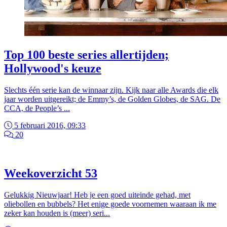
Top 100 beste series allertijden;
Hollywood's keuze
Slechts één serie kan de winnaar zijn. Kijk naar alle Awards die elk
jaar worden uitgereikt; de Emmy’s, de Golden Globes, de SAG. De
CCA, de People’s ...
5 februari 2016, 09:33
20
Weekoverzicht 53
Gelukkig Nieuwjaar! Heb je een goed uiteinde gehad, met
oliebollen en bubbels? Het enige goede voornemen waaraan ik me
zeker kan houden is (meer) seri...