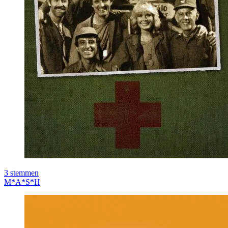
3
stemmen
M*A*S*H