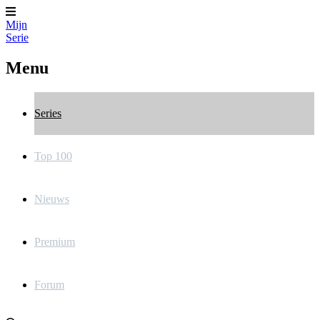
Mijn
Serie
Menu
Series
Top 100
Nieuws
Premium
Forum