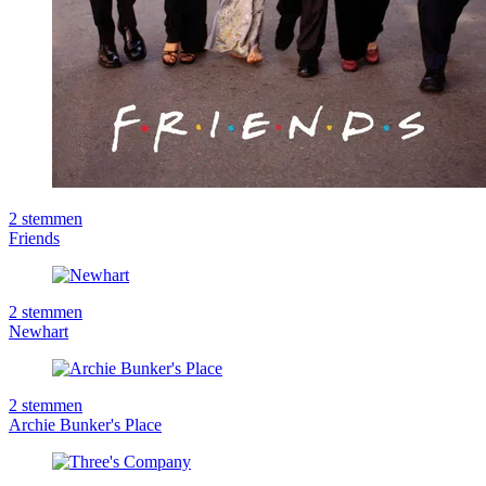
2
stemmen
Friends
2
stemmen
Newhart
2
stemmen
Archie Bunker's Place