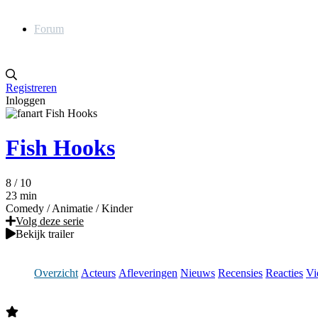
Forum
Registreren
Inloggen
Fish Hooks
8
/ 10
23 min
Comedy
/
Animatie
/
Kinder
Volg deze serie
Bekijk trailer
Overzicht
Acteurs
Afleveringen
Nieuws
Recensies
Reacties
Vi