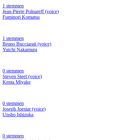
1 stemmen
Jean-Pierre Polnareff (voice)
Fuminori Komatsu
1 stemmen
Bruno Bucciarati (voice)
Yuichi Nakamura
0 stemmen
Steven Steel (voice)
Kenta Miyake
0 stemmen
Joseph Joestar (voice)
Unsho Ishizuka
0 stemmen