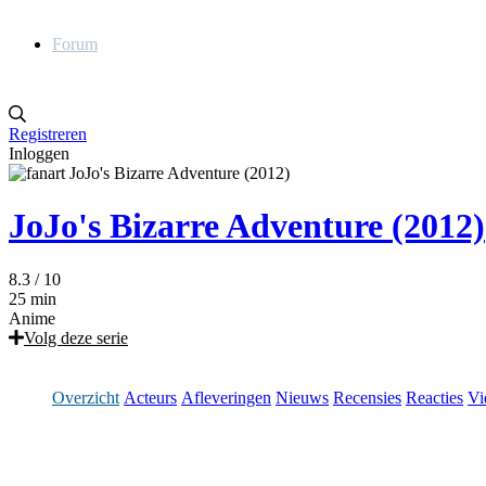
Forum
Registreren
Inloggen
JoJo's Bizarre Adventure (2012)
8.3
/ 10
25 min
Anime
Volg deze serie
Overzicht
Acteurs
Afleveringen
Nieuws
Recensies
Reacties
Vi