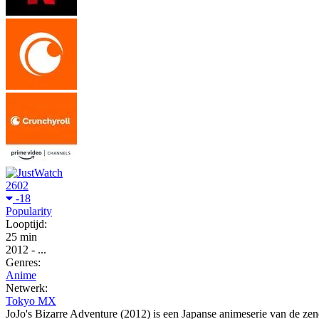
2602
-18
Popularity
Looptijd:
25 min
2012
-
...
Genres:
Anime
Netwerk:
Tokyo MX
JoJo's Bizarre Adventure (2012) is een Japanse animeserie van de ze