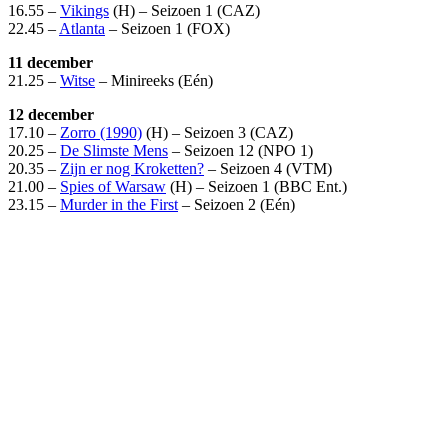
16.55 –
Vikings
(H) – Seizoen 1 (CAZ)
22.45 –
Atlanta
– Seizoen 1 (FOX)
11 december
21.25 –
Witse
– Minireeks (Eén)
12 december
17.10 –
Zorro (1990)
(H) – Seizoen 3 (CAZ)
20.25 –
De Slimste Mens
– Seizoen 12 (NPO 1)
20.35 –
Zijn er nog Kroketten?
– Seizoen 4 (VTM)
21.00 –
Spies of Warsaw
(H) – Seizoen 1 (BBC Ent.)
23.15 –
Murder in the First
– Seizoen 2 (Eén)