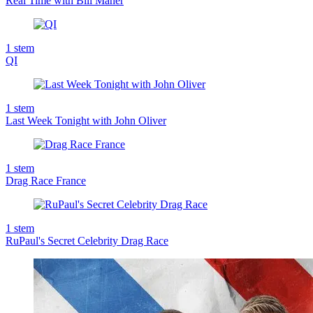
Real Time with Bill Maher
1
stem
QI
1
stem
Last Week Tonight with John Oliver
1
stem
Drag Race France
1
stem
RuPaul's Secret Celebrity Drag Race