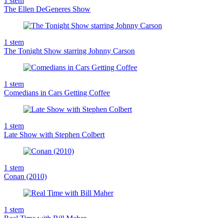
1
stem
The Ellen DeGeneres Show
1
stem
The Tonight Show starring Johnny Carson
1
stem
Comedians in Cars Getting Coffee
1
stem
Late Show with Stephen Colbert
1
stem
Conan (2010)
1
stem