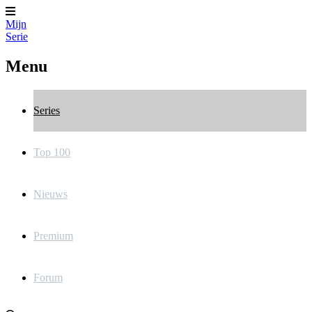
Mijn
Serie
Menu
Series
Top 100
Nieuws
Premium
Forum