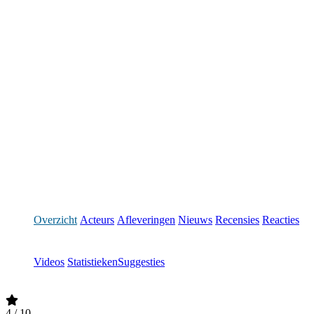
Overzicht
Acteurs
Afleveringen
Nieuws
Recensies
Reacties
Videos
Statistieken
Suggesties
4
/ 10