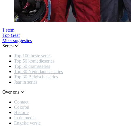
1
stem
Top Gear
Meer suggesties
Series
Top 100 beste series
Top 50 komedieseries
Top 50 dramaseries
Top 30 Nederlandse series
Top 30 Belgische series
Jaar in series
Over ons
Contact
Colofon
Historie
In de media
Engelse versie