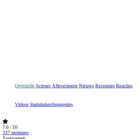
Overzicht
Acteurs
Afleveringen
Nieuws
Recensies
Reacties
Videos
Statistieken
Suggesties
7.6
/ 10
337 stemmen
2
seizoenen