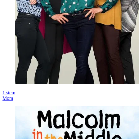
1
stem
Mom