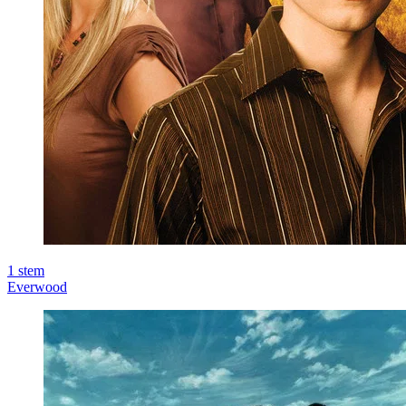
1
stem
Everwood