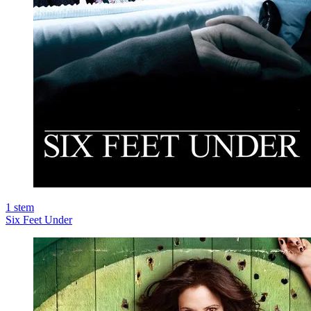
1
stem
Six Feet Under