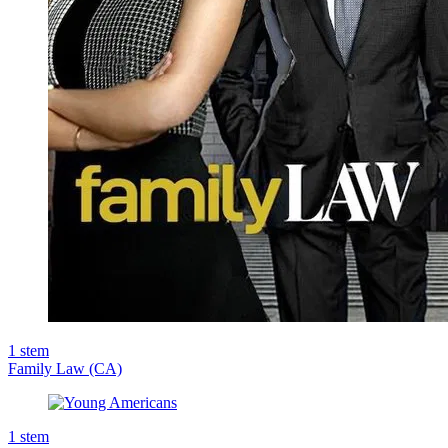
1
stem
Family Law (CA)
1
stem