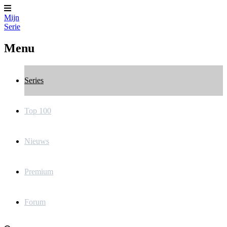
Mijn
Serie
Menu
Series
Top 100
Nieuws
Premium
Forum