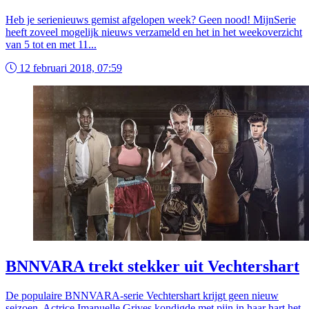
Heb je serienieuws gemist afgelopen week? Geen nood! MijnSerie
heeft zoveel mogelijk nieuws verzameld en het in het weekoverzicht
van 5 tot en met 11...
12 februari 2018, 07:59
BNNVARA trekt stekker uit Vechtershart
De populaire BNNVARA-serie Vechtershart krijgt geen nieuw
seizoen. Actrice Imanuelle Grives kondigde met pijn in haar hart het