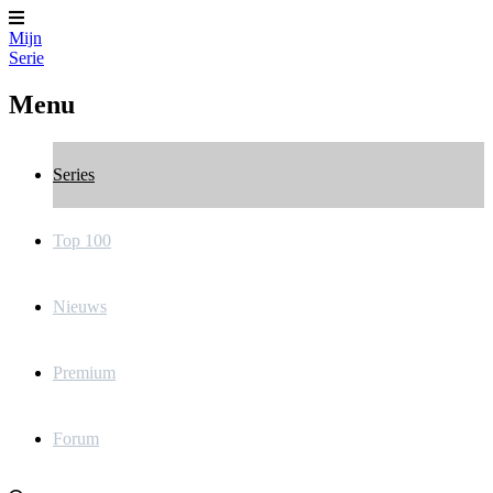
Mijn
Serie
Menu
Series
Top 100
Nieuws
Premium
Forum