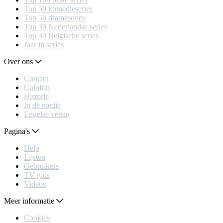
Top 50 komedieseries
Top 50 dramaseries
Top 30 Nederlandse series
Top 30 Belgische series
Jaar in series
Over ons
Contact
Colofon
Historie
In de media
Engelse versie
Pagina's
Help
Lijsten
Gebruikers
TV gids
Videos
Meer informatie
Cookies