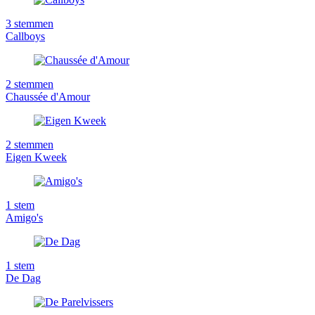
3
stemmen
Callboys
2
stemmen
Chaussée d'Amour
2
stemmen
Eigen Kweek
1
stem
Amigo's
1
stem
De Dag