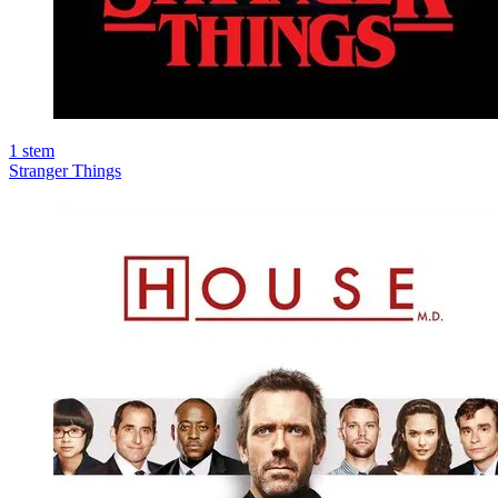
1
stem
Stranger Things