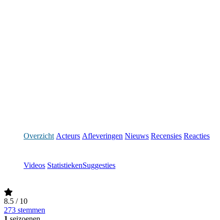
Overzicht
Acteurs
Afleveringen
Nieuws
Recensies
Reacties
Videos
Statistieken
Suggesties
8.5
/ 10
273 stemmen
1
seizoenen