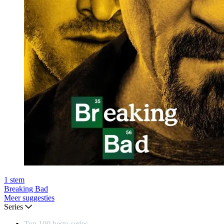
1
stem
Breaking Bad
Meer suggesties
Series
Top 100 beste series