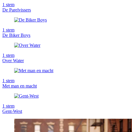
1
stem
De Parelvissers
1
stem
De Biker Boys
1
stem
Over Water
1
stem
Met man en macht
1
stem
Gent-West