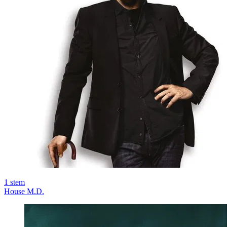
1
stem
House M.D.