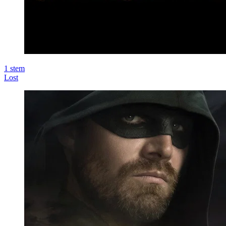
1
stem
Lost