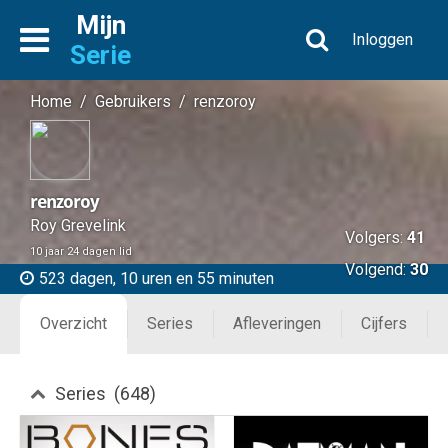
Mijn
Inloggen
Serie
Home
/
Gebruikers
/
renzoroy
renzoroy
Roy Grevelink
Volgers:
41
10 jaar 24 dagen lid
Volgend:
30
523 dagen, 10 uren en 55 minuten
Overzicht
Series
Afleveringen
Cijfers
Series (648)