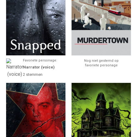
Favoriete personage:
Nog niet gestemd op
favoriete personage
Narrator (voice)
2
stemmen