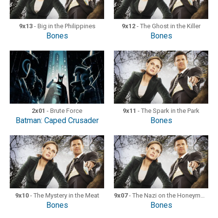
9x13
- Big in the Philippines
9x12
- The Ghost in the Killer
Bones
Bones
2x01
- Brute Force
9x11
- The Spark in the Park
Batman: Caped Crusader
Bones
9x10
- The Mystery in the Meat
9x07
- The Nazi on the Honeymoon
Bones
Bones