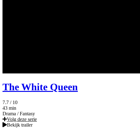
The White Queen
7.7
/ 10
43 min
Drama
/
Fantasy
Volg deze serie
Bekijk trailer