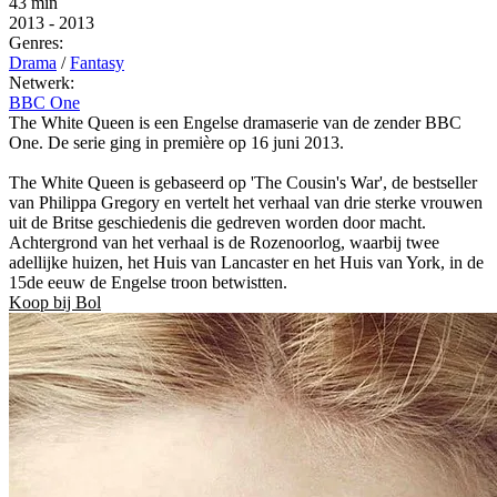
43 min
2013
-
2013
Genres:
Drama
/
Fantasy
Netwerk:
BBC One
The White Queen is een Engelse dramaserie van de zender BBC
One. De serie ging in première op 16 juni 2013.
The White Queen is gebaseerd op 'The Cousin's War', de bestseller
van Philippa Gregory en vertelt het verhaal van drie sterke vrouwen
uit de Britse geschiedenis die gedreven worden door macht.
Achtergrond van het verhaal is de Rozenoorlog, waarbij twee
adellijke huizen, het Huis van Lancaster en het Huis van York, in de
15de eeuw de Engelse troon betwistten.
Koop bij Bol