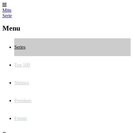
Mijn
Serie
Menu
Series
Top 100
Nieuws
Premium
Forum