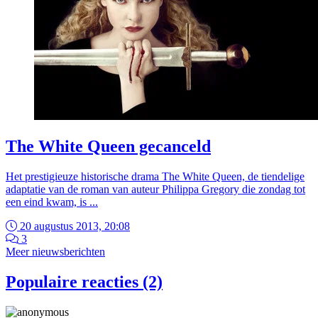
The White Queen gecanceld
Het prestigieuze historische drama The White Queen, de tiendelige
adaptatie van de roman van auteur Philippa Gregory die zondag tot
een eind kwam, is ...
20 augustus 2013, 20:08
3
Meer nieuwsberichten
Populaire reacties (2)