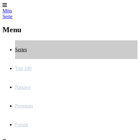
Mijn
Serie
Menu
Series
Top 100
Nieuws
Premium
Forum