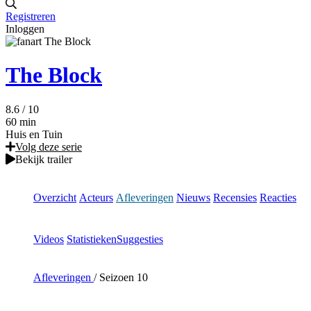
Registreren
Inloggen
The Block
8.6
/ 10
60 min
Huis en Tuin
Volg deze serie
Bekijk trailer
Overzicht
Acteurs
Afleveringen
Nieuws
Recensies
Reacties
Videos
Statistieken
Suggesties
Afleveringen
/
Seizoen 10