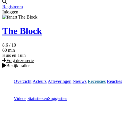
Registreren
Inloggen
The Block
8.6
/ 10
60 min
Huis en Tuin
Volg deze serie
Bekijk trailer
Overzicht
Acteurs
Afleveringen
Nieuws
Recensies
Reacties
Videos
Statistieken
Suggesties