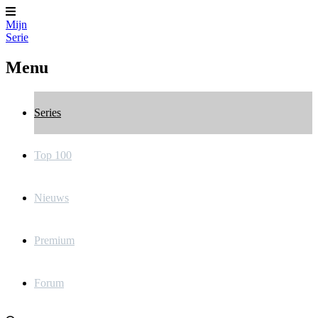
Mijn
Serie
Menu
Series
Top 100
Nieuws
Premium
Forum