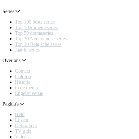
Series
Top 100 beste series
Top 50 komedieseries
Top 50 dramaseries
Top 30 Nederlandse series
Top 30 Belgische series
Jaar in series
Over ons
Contact
Colofon
Historie
In de media
Engelse versie
Pagina's
Help
Lijsten
Gebruikers
TV gids
Videos