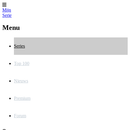
Mijn
Serie
Menu
Series
Top 100
Nieuws
Premium
Forum