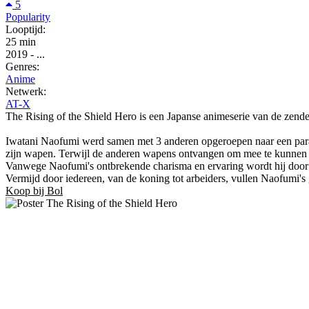
5
Popularity
Looptijd:
25 min
2019
-
...
Genres:
Anime
Netwerk:
AT-X
The Rising of the Shield Hero is een Japanse animeserie van de zende
Iwatani Naofumi werd samen met 3 anderen opgeroepen naar een parale
zijn wapen. Terwijl de anderen wapens ontvangen om mee te kunnen 
Vanwege Naofumi's ontbrekende charisma en ervaring wordt hij door i
Vermijd door iedereen, van de koning tot arbeiders, vullen Naofumi's g
Koop bij Bol