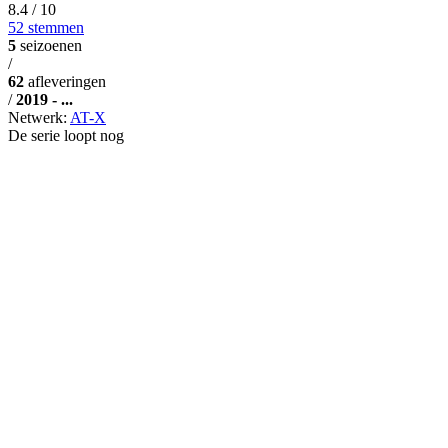
8.4
/ 10
52 stemmen
5
seizoenen
/
62
afleveringen
/
2019 - ...
Netwerk:
AT-X
De serie loopt nog