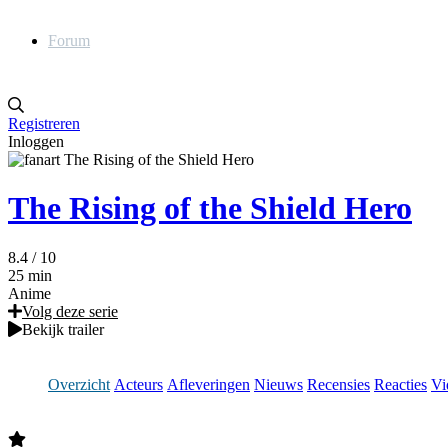
Forum
Registreren
Inloggen
The Rising of the Shield Hero
8.4
/ 10
25 min
Anime
Volg deze serie
Bekijk trailer
Overzicht
Acteurs
Afleveringen
Nieuws
Recensies
Reacties
Vi