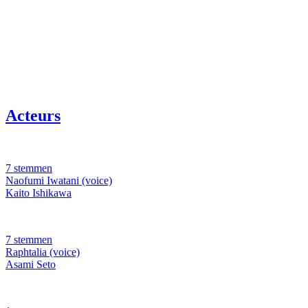
Acteurs
7 stemmen
Naofumi Iwatani (voice)
Kaito Ishikawa
7 stemmen
Raphtalia (voice)
Asami Seto