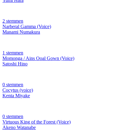
Yumi Hara
2 stemmen
Narberal Gamma (Voice)
Manami Numakura
1 stemmen
Momonga / Ains Ooal Gown (Voice)
Satoshi Hino
0 stemmen
Cocytus (voice)
Kenta Miyake
0 stemmen
Virtuous King of the Forest (Voice)
Akeno Watanabe