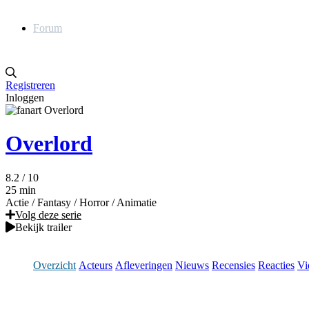
Forum
Registreren
Inloggen
Overlord
8.2
/ 10
25 min
Actie
/
Fantasy
/
Horror
/
Animatie
Volg deze serie
Bekijk trailer
Overzicht
Acteurs
Afleveringen
Nieuws
Recensies
Reacties
Vi