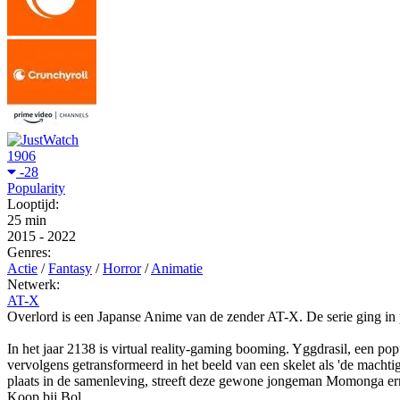
1906
-28
Popularity
Looptijd:
25 min
2015
-
2022
Genres:
Actie
/
Fantasy
/
Horror
/
Animatie
Netwerk:
AT-X
Overlord is een Japanse Anime van de zender AT-X. De serie ging in 
In het jaar 2138 is virtual reality-gaming booming. Yggdrasil, een p
vervolgens getransformeerd in het beeld van een skelet als 'de machti
plaats in de samenleving, streeft deze gewone jongeman Momonga ern
Koop bij Bol