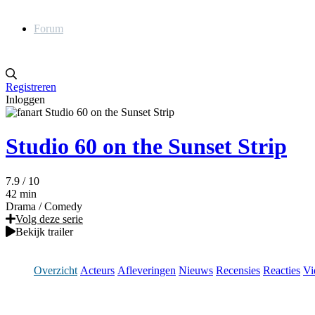
Forum
Registreren
Inloggen
Studio 60 on the Sunset Strip
7.9
/ 10
42 min
Drama
/
Comedy
Volg deze serie
Bekijk trailer
Overzicht
Acteurs
Afleveringen
Nieuws
Recensies
Reacties
Vi