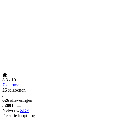
8.3
/ 10
7 stemmen
26
seizoenen
/
626
afleveringen
/
2001 - ...
Netwerk:
ZDF
De serie loopt nog