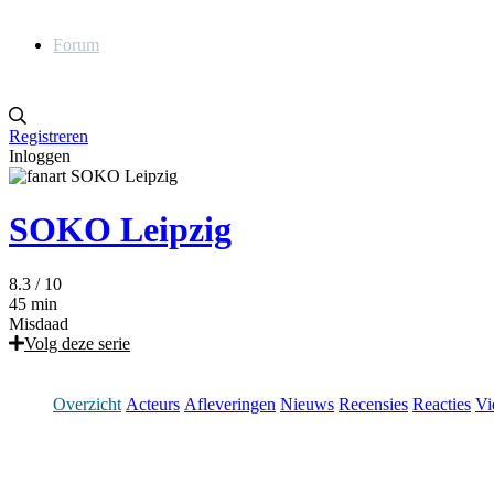
Forum
Registreren
Inloggen
SOKO Leipzig
8.3
/ 10
45 min
Misdaad
Volg deze serie
Overzicht
Acteurs
Afleveringen
Nieuws
Recensies
Reacties
Vi