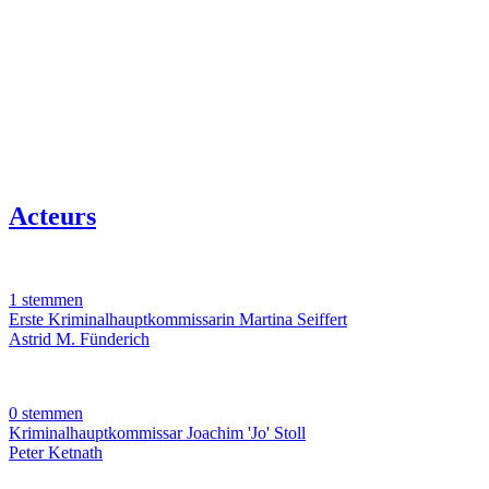
Acteurs
1 stemmen
Erste Kriminalhauptkommissarin Martina Seiffert
Astrid M. Fünderich
0 stemmen
Kriminalhauptkommissar Joachim 'Jo' Stoll
Peter Ketnath