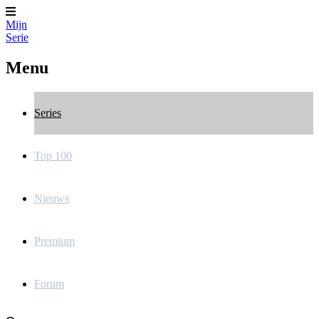
Mijn
Serie
Menu
Series
Top 100
Nieuws
Premium
Forum