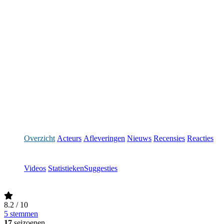
Overzicht
Acteurs
Afleveringen
Nieuws
Recensies
Reacties
Videos
Statistieken
Suggesties
8.2
/ 10
5 stemmen
17
seizoenen