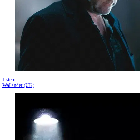
1
stem
Wallander (UK)