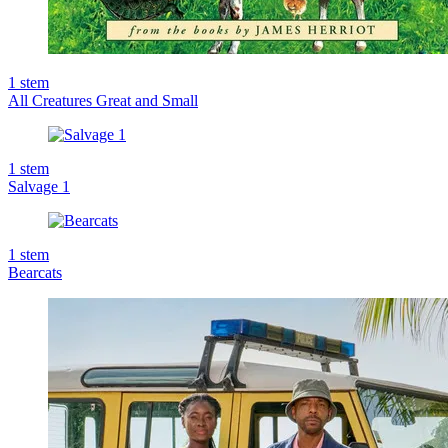
1
stem
All Creatures Great and Small
1
stem
Salvage 1
1
stem
Bearcats