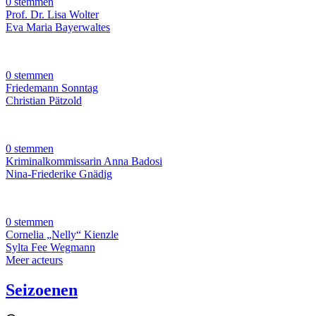
0 stemmen
Prof. Dr. Lisa Wolter
Eva Maria Bayerwaltes
0 stemmen
Friedemann Sonntag
Christian Pätzold
0 stemmen
Kriminalkommissarin Anna Badosi
Nina-Friederike Gnädig
0 stemmen
Cornelia „Nelly“ Kienzle
Sylta Fee Wegmann
Meer acteurs
Seizoenen