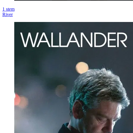
1
stem
River