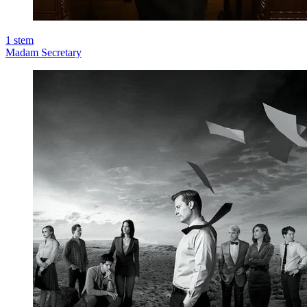
1
stem
Madam Secretary