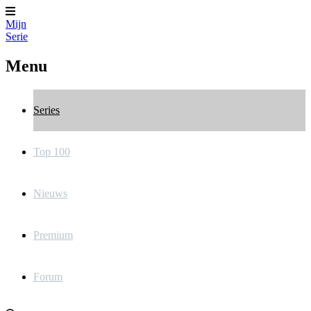
Mijn
Serie
Menu
Series
Top 100
Nieuws
Premium
Forum