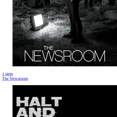
1
stem
The Newsroom