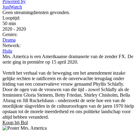
Powered by
JustWatch
Geen streamingdiensten gevonden.
Looptijd:
50 min
2020
-
2020
Genres:
Drama
Netwerk:
Hulu
Mrs. America is een Amerikaanse dramaserie van de zender FX. De
serie ging in première op 15 april 2020.
Vertelt het verhaal van de beweging om het amendement inzake
gelijke rechten te ratificeren en de onverwachte terugslag onder
leiding van een conservatieve vrouw genaamd Phyllis Schlafly.
Door de ogen van de vrouwen van die tijd - zowel Schlafly als de
feministen Gloria Steinem, Betty Friedan, Shirley Chisholm, Bella
Abzug en Jill Ruckelshaus - onderzoekt de serie hoe een van de
moeilijkste slagvelden in de cultuuroorlogen van de jaren 1970 hielp
opstaan ​​tot de morele meerderheid en ons politieke landschap voor
altijd hebben veranderd.
Koop bij Bol