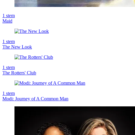
1
stem
Maid
1
stem
The New Look
1
stem
The Rotters' Club
1
stem
Modi: Journey of A Common Man