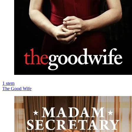
1
stem
The Good Wife