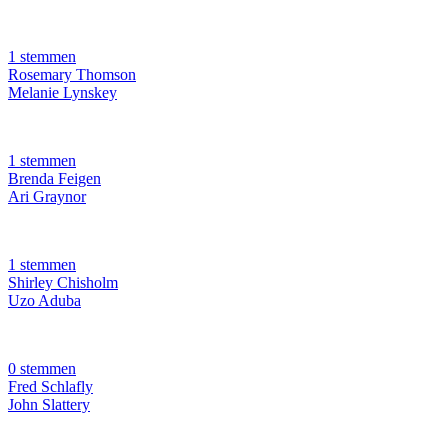
1 stemmen
Rosemary Thomson
Melanie Lynskey
1 stemmen
Brenda Feigen
Ari Graynor
1 stemmen
Shirley Chisholm
Uzo Aduba
0 stemmen
Fred Schlafly
John Slattery