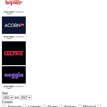
Jaar
tot
Genres
Animatie
Comedy
Drama
Fantasy
Misdaad