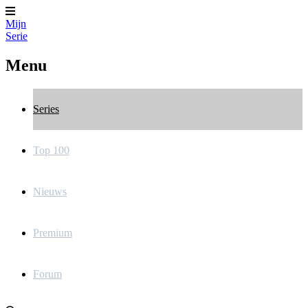
Mijn
Serie
Menu
Series
Top 100
Nieuws
Premium
Forum