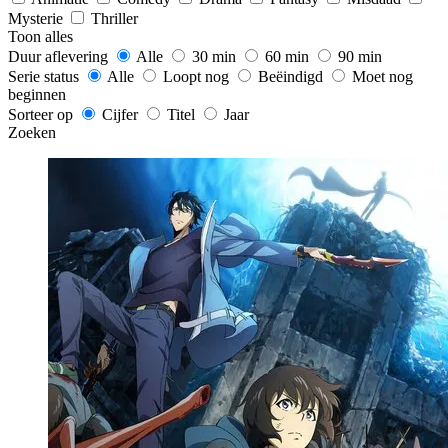
Mysterie
Thriller
Toon alles
Duur aflevering
Alle
30 min
60 min
90 min
Serie status
Alle
Loopt nog
Beëindigd
Moet nog
beginnen
Sorteer op
Cijfer
Titel
Jaar
Zoeken