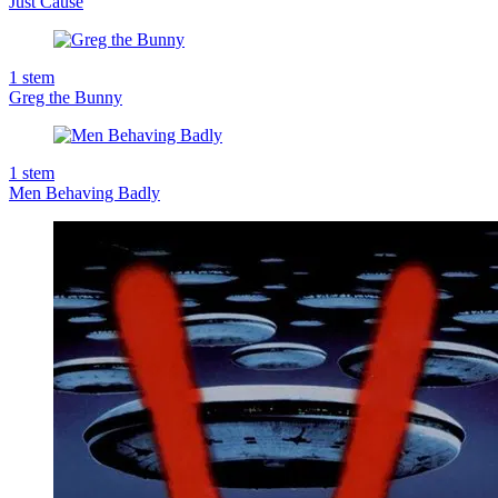
Just Cause
1
stem
Greg the Bunny
1
stem
Men Behaving Badly