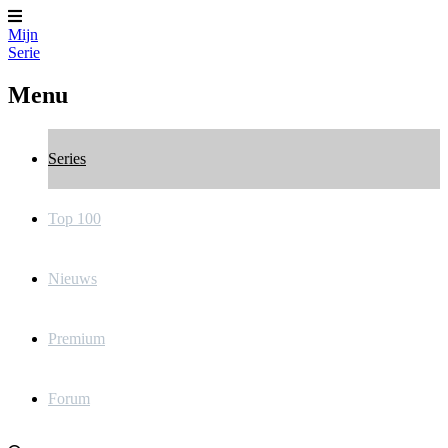
Mijn
Serie
Menu
Series
Top 100
Nieuws
Premium
Forum