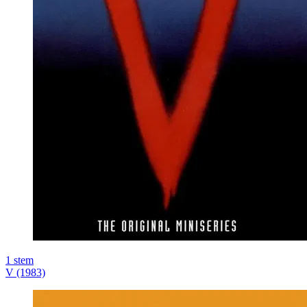
1
stem
V (1983)