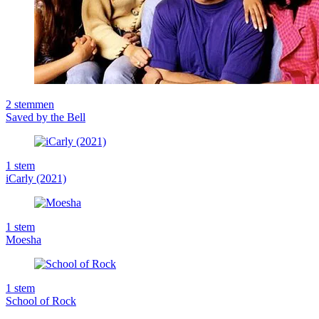
2
stemmen
Saved by the Bell
1
stem
iCarly (2021)
1
stem
Moesha
1
stem
School of Rock