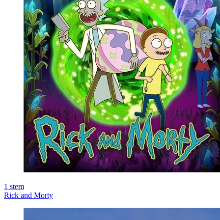
1
stem
Rick and Morty