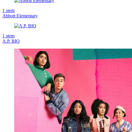
1
stem
Abbott Elementary
1
stem
A.P. BIO