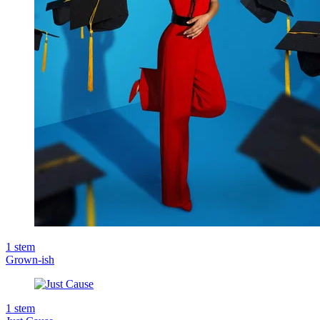
1
stem
Grown-ish
1
stem