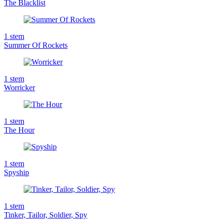
The Blacklist
1
stem
Summer Of Rockets
1
stem
Worricker
1
stem
The Hour
1
stem
Spyship
1
stem
Tinker, Tailor, Soldier, Spy