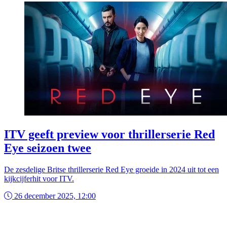
ITV geeft preview voor thrillerserie Red
Eye seizoen twee
De zesdelige Britse thrillerserie Red Eye groeide in 2024 uit tot een
kijkcijferhit voor ITV.
26 december 2025, 12:00