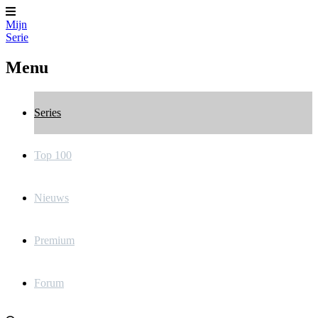
Mijn
Serie
Menu
Series
Top 100
Nieuws
Premium
Forum