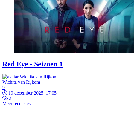
Red Eye - Seizoen 1
Wichita van Rijkom
9
19 december 2025, 17:05
2
Meer recensies