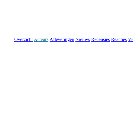
Overzicht
Acteurs
Afleveringen
Nieuws
Recensies
Reacties
Vi