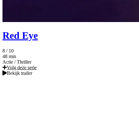
Red Eye
8
/ 10
48 min
Actie
/
Thriller
Volg deze serie
Bekijk trailer