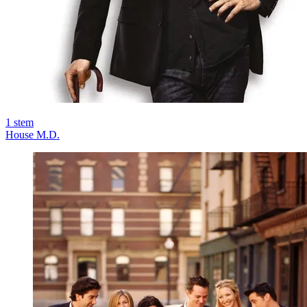
1
stem
House M.D.