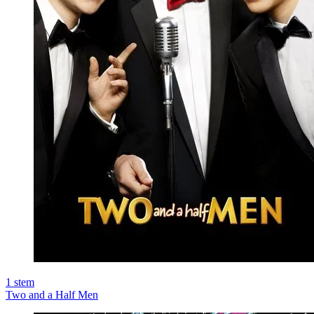
1
stem
Two and a Half Men