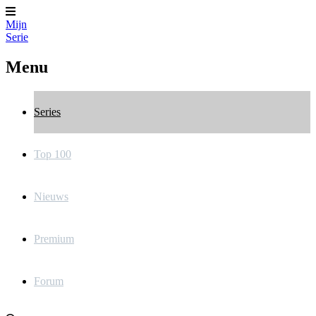
Mijn
Serie
Menu
Series
Top 100
Nieuws
Premium
Forum