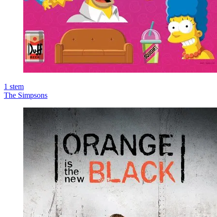
1
stem
The Simpsons