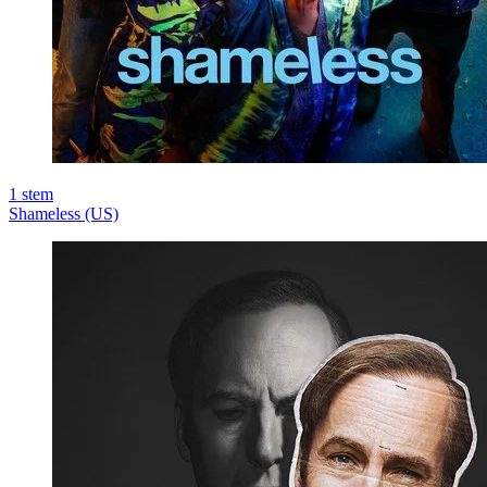
1
stem
Shameless (US)