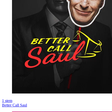
1
stem
Better Call Saul