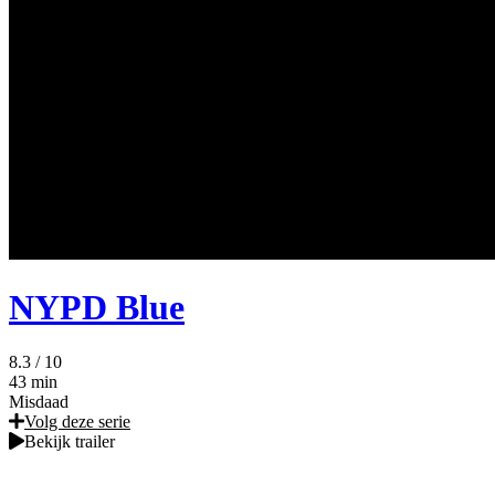
NYPD Blue
8.3
/ 10
43 min
Misdaad
Volg deze serie
Bekijk trailer