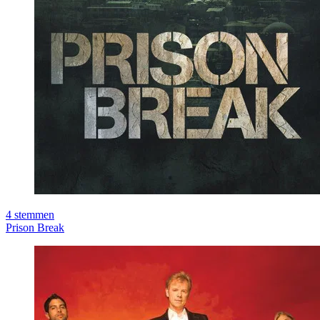
4
stemmen
Prison Break