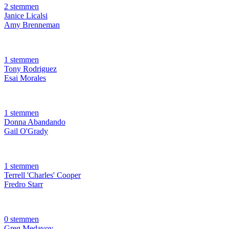
2 stemmen
Janice Licalsi
Amy Brenneman
1 stemmen
Tony Rodriguez
Esai Morales
1 stemmen
Donna Abandando
Gail O'Grady
1 stemmen
Terrell 'Charles' Cooper
Fredro Starr
0 stemmen
Greg Medavoy