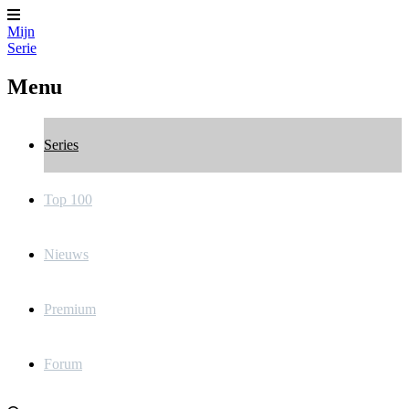
Mijn
Serie
Menu
Series
Top 100
Nieuws
Premium
Forum