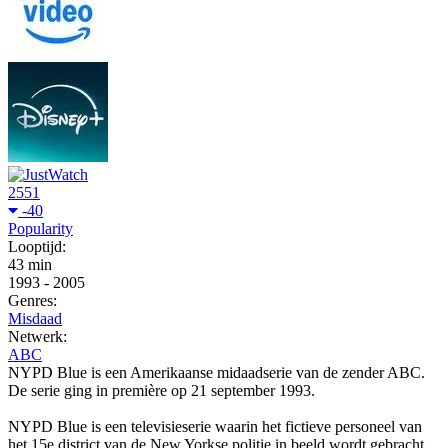
2551
-40
Popularity
Looptijd:
43 min
1993
-
2005
Genres:
Misdaad
Netwerk:
ABC
NYPD Blue is een Amerikaanse midaadserie van de zender ABC.
De serie ging in première op 21 september 1993.
NYPD Blue is een televisieserie waarin het fictieve personeel van
het 15e district van de New Yorkse politie in beeld wordt gebracht.