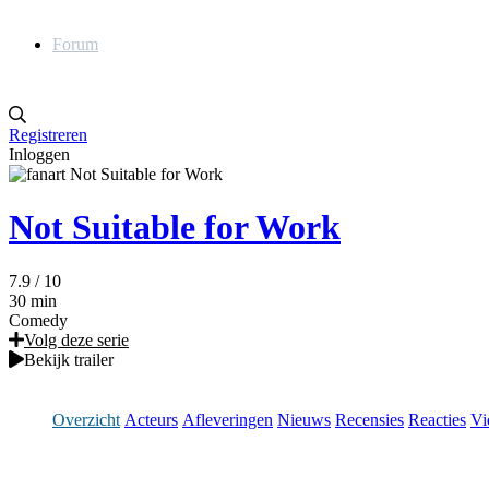
Forum
Registreren
Inloggen
Not Suitable for Work
7.9
/ 10
30 min
Comedy
Volg deze serie
Bekijk trailer
Overzicht
Acteurs
Afleveringen
Nieuws
Recensies
Reacties
Vi