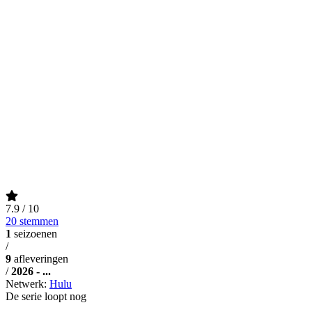
7.9
/ 10
20 stemmen
1
seizoenen
/
9
afleveringen
/
2026 - ...
Netwerk:
Hulu
De serie loopt nog