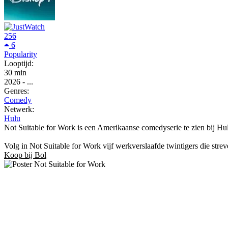
256
6
Popularity
Looptijd:
30 min
2026
-
...
Genres:
Comedy
Netwerk:
Hulu
Not Suitable for Work is een Amerikaanse comedyserie te zien bij Hul
Volg in Not Suitable for Work vijf werkverslaafde twintigers die stre
Koop bij Bol