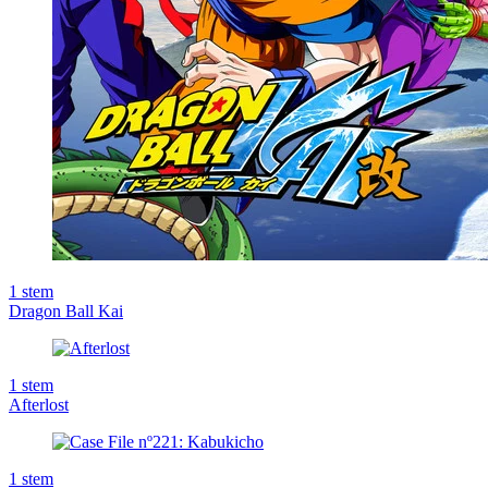
1
stem
Dragon Ball Kai
1
stem
Afterlost
1
stem