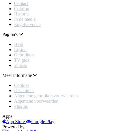
Contact
Colofon
Historie
In de media
Engelse versie
Pagina's
Help
Lijsten
Gebruikers
TV gids
Videos
Meer informatie
Cookies
Disclaimer
Algemene gebruikersvoorwaarden
Algemene voorwaarden
Plugins
Apps
App Store
Google Play
Powered by