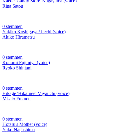
Kaede 'Candy Store' Kagayama (voice)
Rina Satou
0 stemmen
Yukiko Koshigaya / Pechi (voice)
Akiko Hiramatsu
0 stemmen
Konomi Fujimiya (voice)
Ryoko Shintani
0 stemmen
Hikage 'Hika-nee' Miyauchi (voice)
Misato Fukuen
0 stemmen
Hotaru's Mother (voice)
Yuko Nagashima