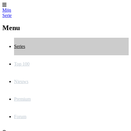
Mijn
Serie
Menu
Series
Top 100
Nieuws
Premium
Forum