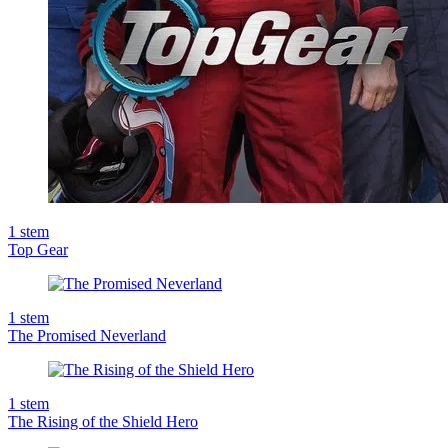
1
stem
Top Gear
1
stem
The Promised Neverland
1
stem
The Rising of the Shield Hero