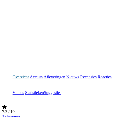
Overzicht
Acteurs
Afleveringen
Nieuws
Recensies
Reacties
Videos
Statistieken
Suggesties
7.3
/ 10
3 stemmen