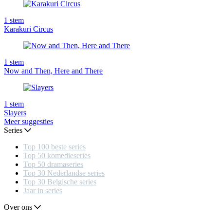
1
stem
Karakuri Circus
1
stem
Now and Then, Here and There
1
stem
Slayers
Meer suggesties
Series
Top 100 beste series
Top 50 komedieseries
Top 50 dramaseries
Top 30 Nederlandse series
Top 30 Belgische series
Jaar in series
Over ons