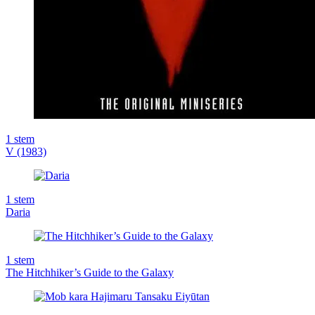
1
stem
V (1983)
1
stem
Daria
1
stem
The Hitchhiker’s Guide to the Galaxy