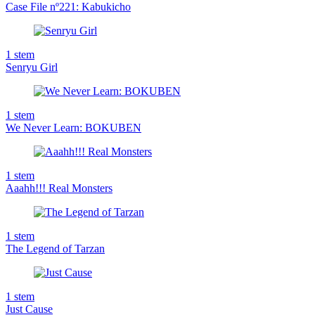
Case File nº221: Kabukicho
1
stem
Senryu Girl
1
stem
We Never Learn: BOKUBEN
1
stem
Aaahh!!! Real Monsters
1
stem
The Legend of Tarzan
1
stem
Just Cause