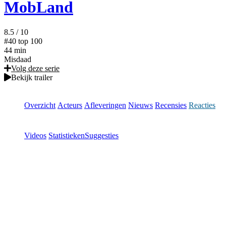
MobLand
8.5
/ 10
#40
top 100
44 min
Misdaad
Volg deze serie
Bekijk trailer
Overzicht
Acteurs
Afleveringen
Nieuws
Recensies
Reacties
Videos
Statistieken
Suggesties