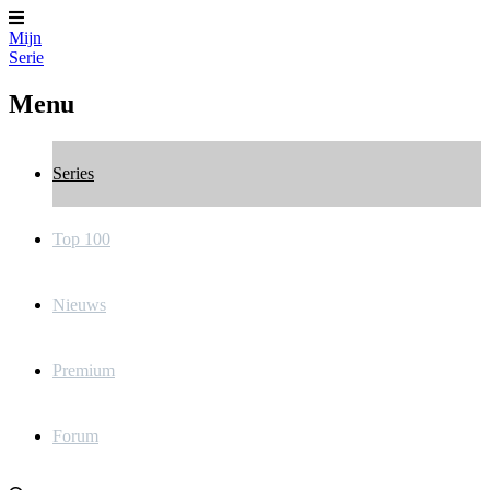
Mijn
Serie
Menu
Series
Top 100
Nieuws
Premium
Forum