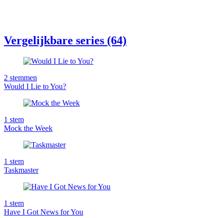
Vergelijkbare series (64)
2
stemmen
Would I Lie to You?
1
stem
Mock the Week
1
stem
Taskmaster
1
stem
Have I Got News for You