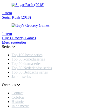
1
stem
Sugar Rush (2018)
1
stem
Guy's Grocery Games
Meer suggesties
Series
Top 100 beste series
Top 50 komedieseries
Top 50 dramaseries
Top 30 Nederlandse series
Top 30 Belgische series
Jaar in series
Over ons
Contact
Colofon
Historie
In de media