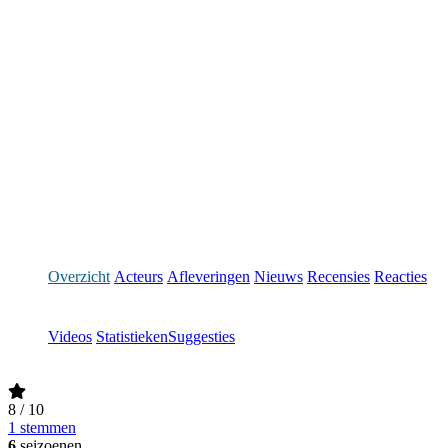
Overzicht
Acteurs
Afleveringen
Nieuws
Recensies
Reacties
Videos
Statistieken
Suggesties
8
/ 10
1 stemmen
6
seizoenen