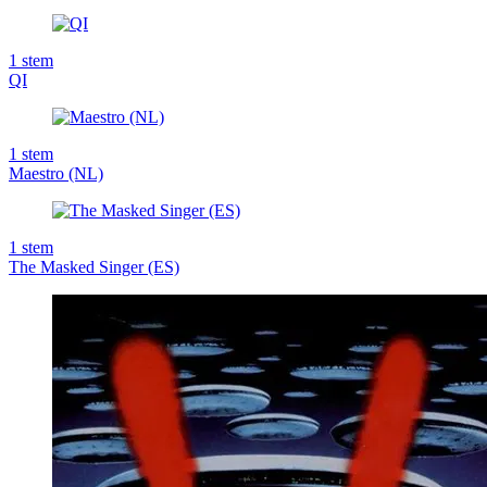
1
stem
QI
1
stem
Maestro (NL)
1
stem
The Masked Singer (ES)