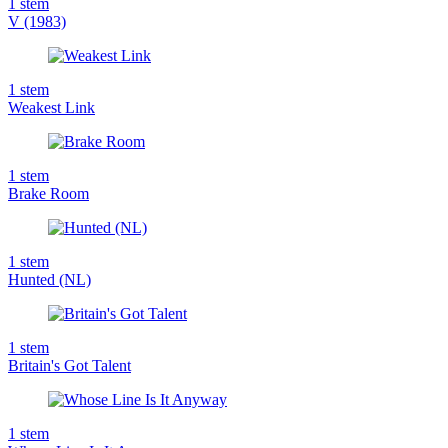
1
stem
V (1983)
1
stem
Weakest Link
1
stem
Brake Room
1
stem
Hunted (NL)
1
stem
Britain's Got Talent
1
stem