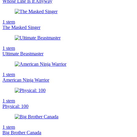
Whose Line Is It Anyway
1
stem
The Masked Singer
1
stem
Ultimate Beastmaster
1
stem
American Ninja Warrior
1
stem
Physical: 100
1
stem
Big Brother Canada