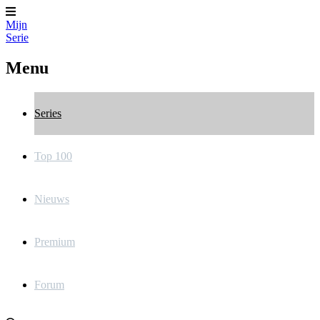
Mijn
Serie
Menu
Series
Top 100
Nieuws
Premium
Forum