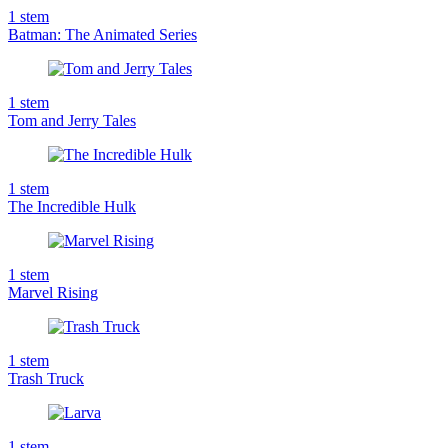
1
stem
Batman: The Animated Series
1
stem
Tom and Jerry Tales
1
stem
The Incredible Hulk
1
stem
Marvel Rising
1
stem
Trash Truck
1
stem