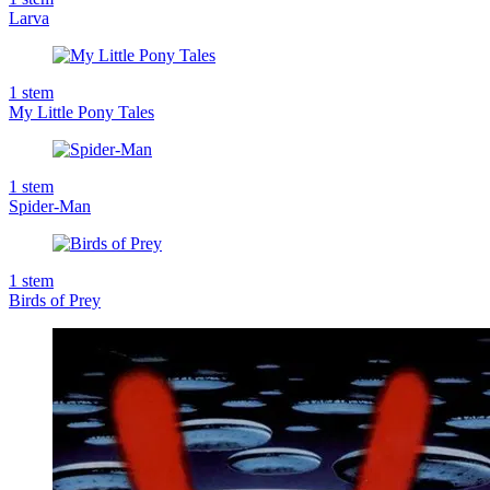
Larva
1
stem
My Little Pony Tales
1
stem
Spider-Man
1
stem
Birds of Prey