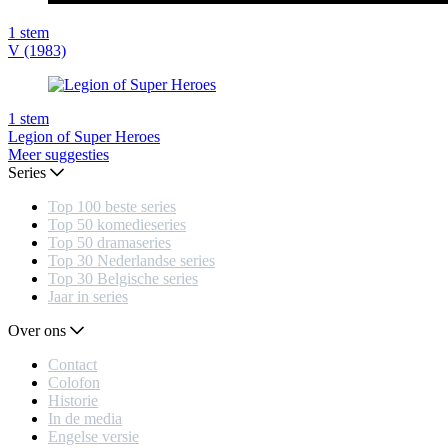
1
stem
V (1983)
1
stem
Legion of Super Heroes
Meer suggesties
Series
Top 100 beste series
Top 50 komedieseries
Top 50 dramaseries
Top 30 Nederlandse series
Top 30 Belgische series
Jaar in series
Over ons
Contact
Colofon
Historie
In de media
Engelse versie