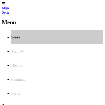
Mijn
Serie
Menu
Series
Top 100
Nieuws
Premium
Forum