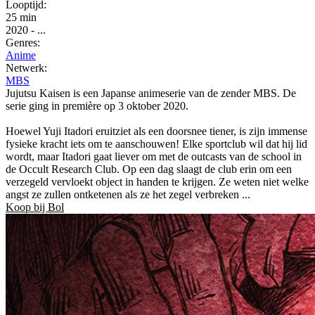
Looptijd:
25 min
2020
-
...
Genres:
Anime
Netwerk:
MBS
Jujutsu Kaisen is een Japanse animeserie van de zender MBS. De
serie ging in première op 3 oktober 2020.
Hoewel Yuji Itadori eruitziet als een doorsnee tiener, is zijn immense
fysieke kracht iets om te aanschouwen! Elke sportclub wil dat hij lid
wordt, maar Itadori gaat liever om met de outcasts van de school in
de Occult Research Club. Op een dag slaagt de club erin om een
verzegeld vervloekt object in handen te krijgen. Ze weten niet welke
angst ze zullen ontketenen als ze het zegel verbreken ...
Koop bij Bol