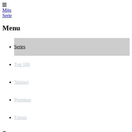
Mijn
Serie
Menu
Series
Top 100
Nieuws
Premium
Forum