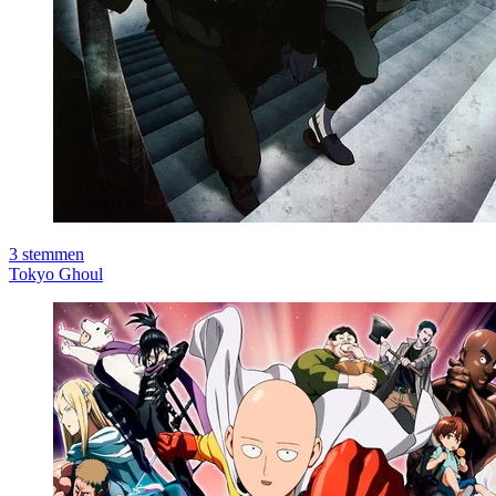
3
stemmen
Tokyo Ghoul