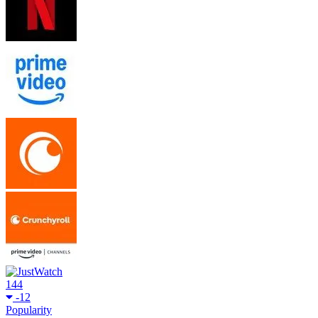
144
-12
Popularity