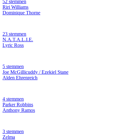
52 stemmen
Riri Williams
Dominique Thorne
23 stemmen
N.A.T.A.L.I.E.
Lyric Ross
5 stemmen
Joe McGillicuddy / Ezekiel Stane
Alden Ehrenreich
4 stemmen
Parker Robbins
Anthony Ramos
3 stemmen
Zelma