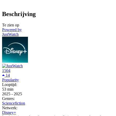
Beschrijving
Te zien op
Powered by
JustWatch
1504
14
Popularity
Looptijd:
53 min
2025
-
2025
Genres:
Sciencefiction
Netwerk:
Disney+