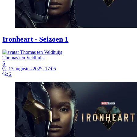
Ironheart - Seizoen 1
Thomas ten Veldhuijs
6
13 augustus 2025, 17:05
2