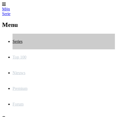
Mijn
Serie
Menu
Series
Top 100
Nieuws
Premium
Forum