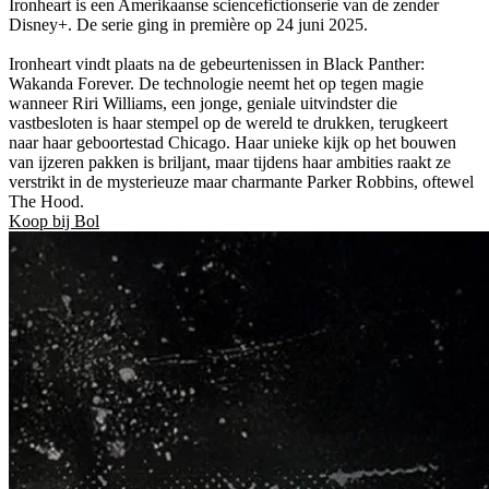
Ironheart is een Amerikaanse sciencefictionserie van de zender
Disney+. De serie ging in première op 24 juni 2025.
Ironheart vindt plaats na de gebeurtenissen in Black Panther:
Wakanda Forever. De technologie neemt het op tegen magie
wanneer Riri Williams, een jonge, geniale uitvindster die
vastbesloten is haar stempel op de wereld te drukken, terugkeert
naar haar geboortestad Chicago. Haar unieke kijk op het bouwen
van ijzeren pakken is briljant, maar tijdens haar ambities raakt ze
verstrikt in de mysterieuze maar charmante Parker Robbins, oftewel
The Hood.
Koop bij Bol