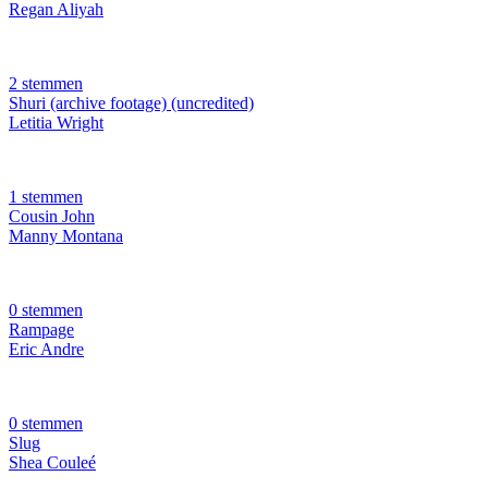
Regan Aliyah
2 stemmen
Shuri (archive footage) (uncredited)
Letitia Wright
1 stemmen
Cousin John
Manny Montana
0 stemmen
Rampage
Eric Andre
0 stemmen
Slug
Shea Couleé