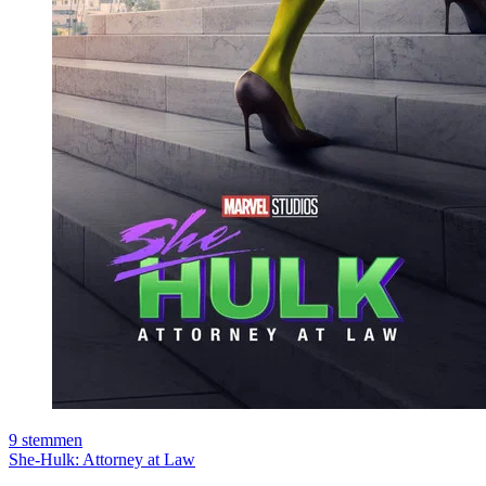
9
stemmen
She-Hulk: Attorney at Law