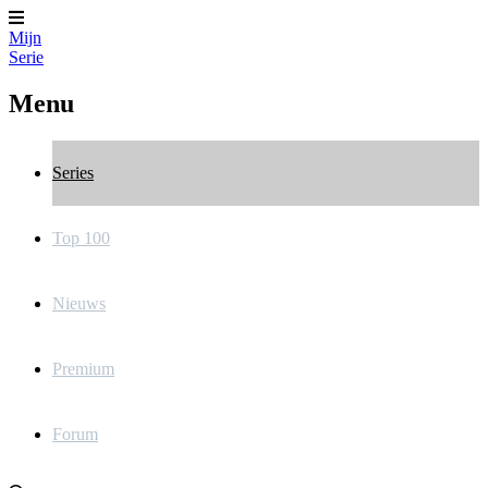
Mijn
Serie
Menu
Series
Top 100
Nieuws
Premium
Forum