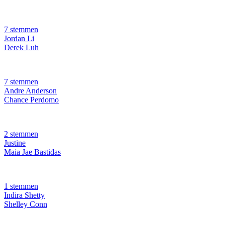
7 stemmen
Jordan Li
Derek Luh
7 stemmen
Andre Anderson
Chance Perdomo
2 stemmen
Justine
Maia Jae Bastidas
1 stemmen
Indira Shetty
Shelley Conn