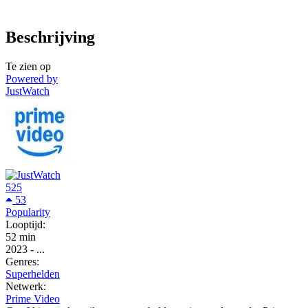
Beschrijving
Te zien op
Powered by
JustWatch
525
53
Popularity
Looptijd:
52 min
2023
-
...
Genres:
Superhelden
Netwerk:
Prime Video