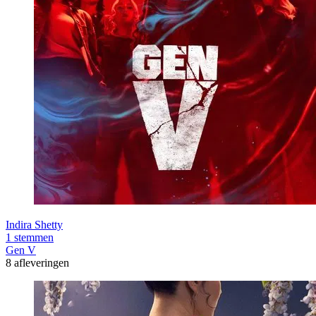
Indira Shetty
1 stemmen
Gen V
8 afleveringen