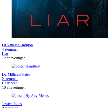
DI Vanessa Harmon
4 stemmen
Liar
12 afleveringen
Dr. Millicent Patel
2 stemmen
Heartbeat
10 afleveringen
Jessica Jones