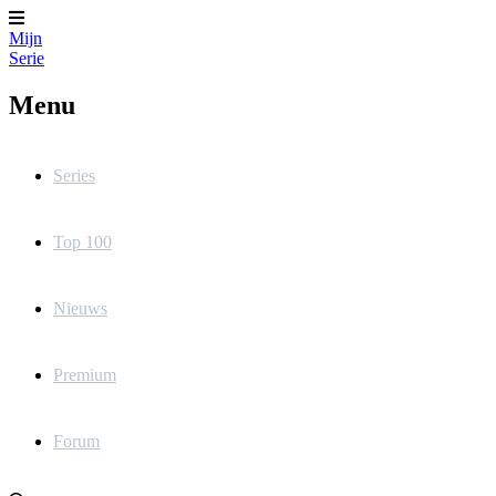
Mijn
Serie
Menu
Series
Top 100
Nieuws
Premium
Forum