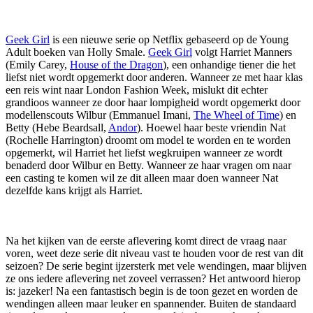
Geek Girl
is een nieuwe serie op Netflix gebaseerd op de Young
Adult boeken van Holly Smale.
Geek Girl
volgt Harriet Manners
(Emily Carey,
House of the Dragon
), een onhandige tiener die het
liefst niet wordt opgemerkt door anderen. Wanneer ze met haar klas
een reis wint naar London Fashion Week, mislukt dit echter
grandioos wanneer ze door haar lompigheid wordt opgemerkt door
modellenscouts Wilbur (Emmanuel Imani,
The Wheel of Time
) en
Betty (Hebe Beardsall,
Andor
). Hoewel haar beste vriendin Nat
(Rochelle Harrington) droomt om model te worden en te worden
opgemerkt, wil Harriet het liefst wegkruipen wanneer ze wordt
benaderd door Wilbur en Betty. Wanneer ze haar vragen om naar
een casting te komen wil ze dit alleen maar doen wanneer Nat
dezelfde kans krijgt als Harriet.
Na het kijken van de eerste aflevering komt direct de vraag naar
voren, weet deze serie dit niveau vast te houden voor de rest van dit
seizoen? De serie begint ijzersterk met vele wendingen, maar blijven
ze ons iedere aflevering net zoveel verrassen? Het antwoord hierop
is: jazeker! Na een fantastisch begin is de toon gezet en worden de
wendingen alleen maar leuker en spannender. Buiten de standaard