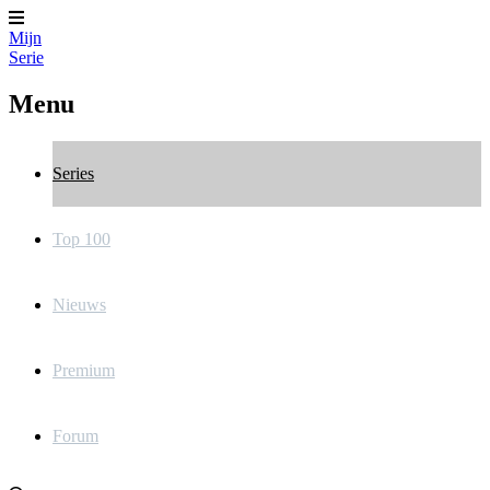
Mijn
Serie
Menu
Series
Top 100
Nieuws
Premium
Forum