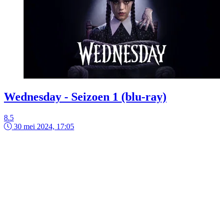
Wednesday - Seizoen 1 (blu-ray)
8.5
30 mei 2024, 17:05