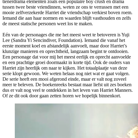
tienerdrama elementen zoals een populaire boy crush en drama
tussen twee beste vriendinnen, weten ze ons te verrassen met een
mooie zelfverzekerde Harriet die vriendschap verkiest boven roem.
Iemand die aan haar normen en waarden blijft vasthouden en zelfs
de meest statische personen weet los te maken.
Eén van de personages die me het meest weet te betoveren is Yuji
Lee (Sandra Yi Sencindiver, Foundation). Iemand die vanaf het
eerste moment koel en afstandelijk aanvoelt, maar door Harriet’s
klunzige manieren en oprechtheid, langzaam begint te ontdooien.
Een personage dat voor mij het meest eerlijk en oprecht aanvoelde
en een prachtige groei doormaakt in korte tijd. Ook de ouders van
Harriet zijn heerlijk om naar te kijken. Het totaalplaatje van deze
serie klopt gewoon. We weten helaas nog niet wat er gaat volgen.
De serie heeft een mooi afgerond einde, maar er valt nog zoveel
meer te beleven. De boekenreeks bestaat maar liefst uit zes boeken
dus er valt nog veel te ontdekken in het leven van Harriet Manners.
Of ze dit ook door gaan zetten horen we hopelijk binnenkort.