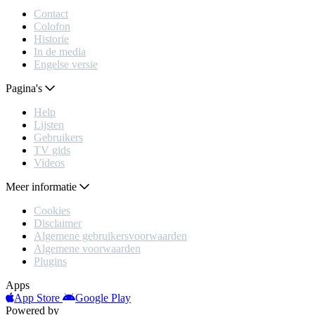
Contact
Colofon
Historie
In de media
Engelse versie
Pagina's
Help
Lijsten
Gebruikers
TV gids
Videos
Meer informatie
Cookies
Disclaimer
Algemene gebruikersvoorwaarden
Algemene voorwaarden
Plugins
Apps
App Store
Google Play
Powered by