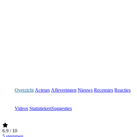
Overzicht
Acteurs
Afleveringen
Nieuws
Recensies
Reacties
Videos
Statistieken
Suggesties
6.9
/ 10
5 stemmen