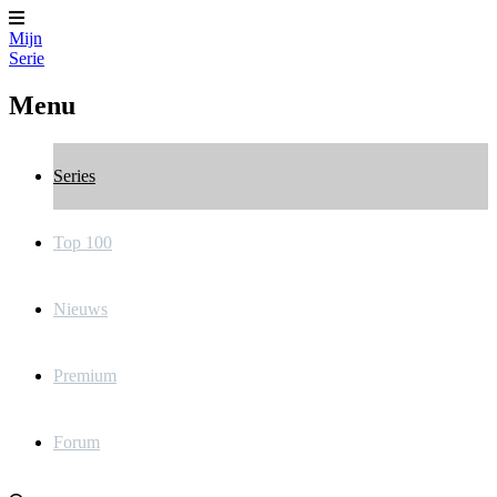
Mijn
Serie
Menu
Series
Top 100
Nieuws
Premium
Forum