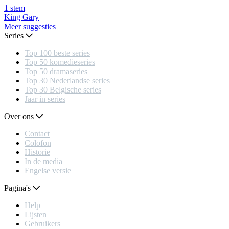
1
stem
King Gary
Meer suggesties
Series
Top 100 beste series
Top 50 komedieseries
Top 50 dramaseries
Top 30 Nederlandse series
Top 30 Belgische series
Jaar in series
Over ons
Contact
Colofon
Historie
In de media
Engelse versie
Pagina's
Help
Lijsten
Gebruikers