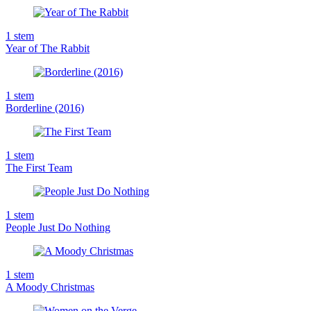
1
stem
Year of The Rabbit
1
stem
Borderline (2016)
1
stem
The First Team
1
stem
People Just Do Nothing
1
stem
A Moody Christmas