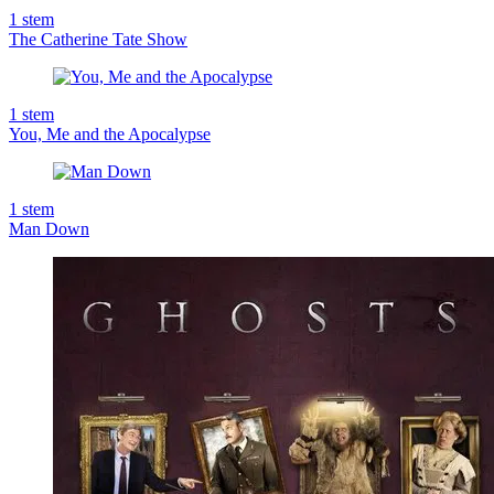
1
stem
The Catherine Tate Show
1
stem
You, Me and the Apocalypse
1
stem
Man Down