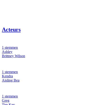
Acteurs
1 stemmen
Ashley
Brittney Wilson
1 stemmen
Kendra
Aisling Bea
1 stemmen
Greg
Tim Key