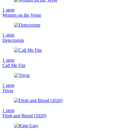
1
stem
Women on the Verge
1
stem
Detectorists
1
stem
Call Me Fitz
1
stem
Trivia
1
stem
Flesh and Blood (2020)