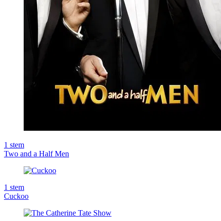
1
stem
Two and a Half Men
1
stem
Cuckoo