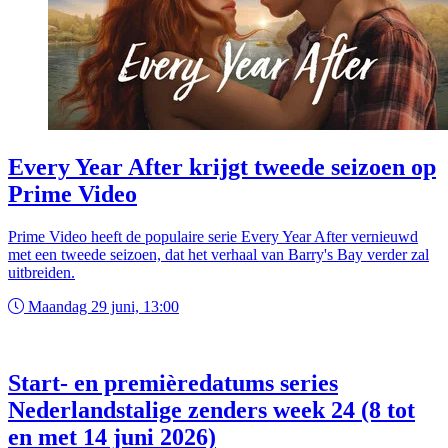
Every Year After krijgt tweede seizoen op
Prime Video
Prime Video heeft de populaire serie Every Year After vernieuwd
met een tweede seizoen, dat het verhaal van Barry's Bay verder zal
uitbreiden.
Maandag 29 juni, 13:00
Start- en premièredatums series
Nederlandstalige zenders week 24 (8 tot
en met 14 juni 2026)