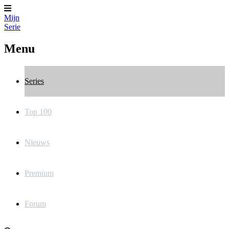
Mijn
Serie
Menu
Series
Top 100
Nieuws
Premium
Forum