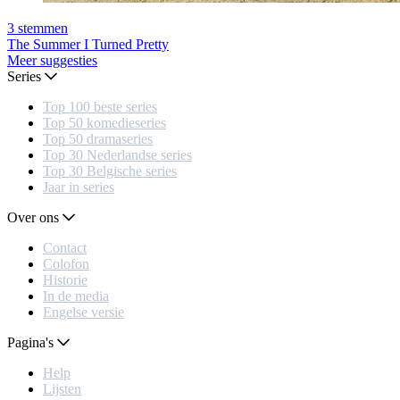
3
stemmen
The Summer I Turned Pretty
Meer suggesties
Series
Top 100 beste series
Top 50 komedieseries
Top 50 dramaseries
Top 30 Nederlandse series
Top 30 Belgische series
Jaar in series
Over ons
Contact
Colofon
Historie
In de media
Engelse versie
Pagina's
Help
Lijsten