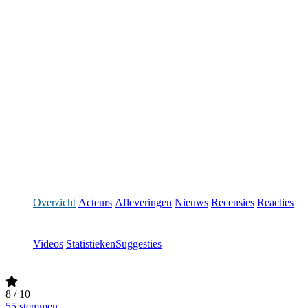
Overzicht
Acteurs
Afleveringen
Nieuws
Recensies
Reacties
Videos
Statistieken
Suggesties
8
/ 10
55 stemmen