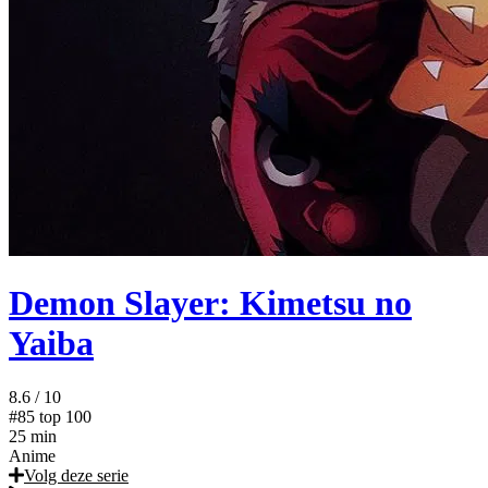
Demon Slayer: Kimetsu no
Yaiba
8.6
/ 10
#85
top 100
25 min
Anime
Volg deze serie