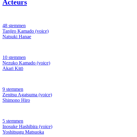
Acteurs
48 stemmen
Tanjiro Kamado (voice)
Natsuki Hanae
10 stemmen
Nezuko Kamado (voice)
Akari Kitō
9 stemmen
Zenitsu Agatsuma (voice)
Shimono Hiro
5 stemmen
Inosuke Hashibira (voice)
Yoshitsugu Matsuoka