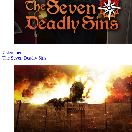
7
stemmen
The Seven Deadly Sins