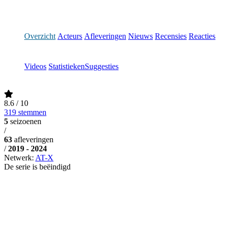
Overzicht
Acteurs
Afleveringen
Nieuws
Recensies
Reacties
Videos
Statistieken
Suggesties
8.6
/ 10
319 stemmen
5
seizoenen
/
63
afleveringen
/
2019 - 2024
Netwerk:
AT-X
De serie is beëindigd