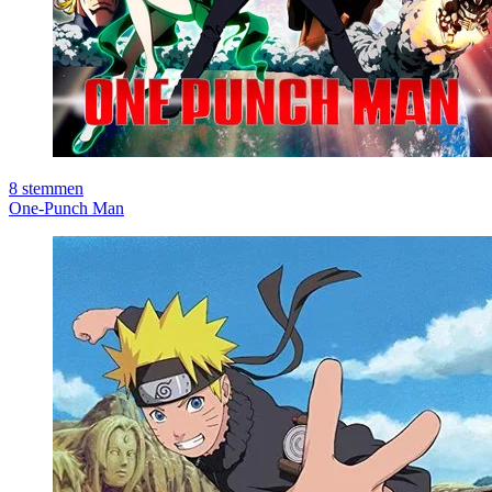
8
stemmen
One-Punch Man