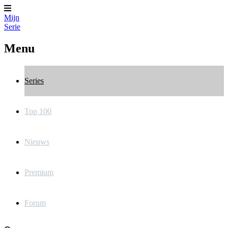
Mijn
Serie
Menu
Series
Top 100
Nieuws
Premium
Forum