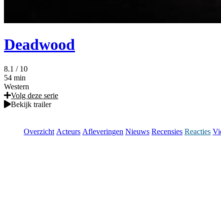
Deadwood
8.1
/ 10
54 min
Western
Volg deze serie
Bekijk trailer
Overzicht
Acteurs
Afleveringen
Nieuws
Recensies
Reacties
Vi