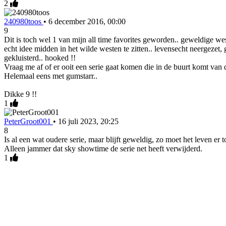
2
240980toos
•
6 december 2016, 00:00
9
Dit is toch wel 1 van mijn all time favorites geworden.. geweldige west
echt idee midden in het wilde westen te zitten.. levensecht neergezet
gekluisterd.. hooked !!
Vraag me af of er ooit een serie gaat komen die in de buurt komt van 
Helemaal eens met gumstarr..
Dikke 9 !!
1
PeterGroot001
•
16 juli 2023, 20:25
8
Is al een wat oudere serie, maar blijft geweldig, zo moet het leven er 
Alleen jammer dat sky showtime de serie net heeft verwijderd.
1