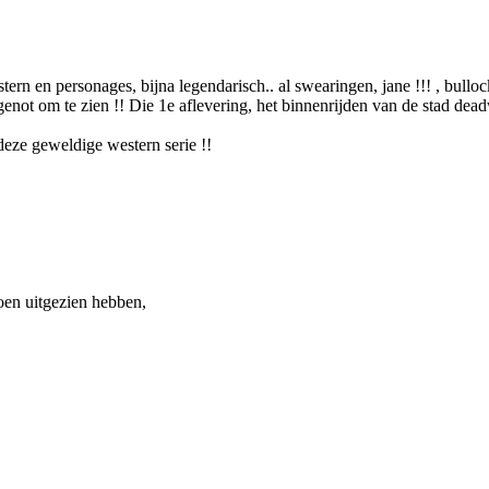
ern en personages, bijna legendarisch.. al swearingen, jane !!! , bullock
, genot om te zien !! Die 1e aflevering, het binnenrijden van de stad d
deze geweldige western serie !!
toen uitgezien hebben,