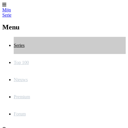
Mijn
Serie
Menu
Series
Top 100
Nieuws
Premium
Forum