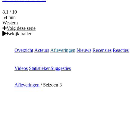
8.1
/ 10
54 min
Western
Volg deze serie
Bekijk trailer
Overzicht
Acteurs
Afleveringen
Nieuws
Recensies
Reacties
Videos
Statistieken
Suggesties
Afleveringen
/
Seizoen 3