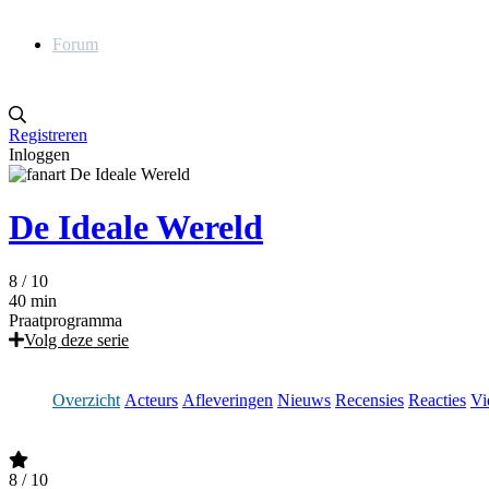
Forum
Registreren
Inloggen
De Ideale Wereld
8
/ 10
40 min
Praatprogramma
Volg deze serie
Overzicht
Acteurs
Afleveringen
Nieuws
Recensies
Reacties
Vi
8
/ 10