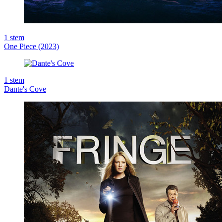
1
stem
One Piece (2023)
1
stem
Dante's Cove