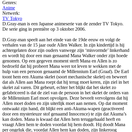
Genres:
Anime
Netwerk:
TV Tokyo
D.Gray-man is een Japanse animeserie van de zender TV Tokyo.
De serie ging in première op 3 oktober 2006.
D.Gray-man speelt aan het einde van de 19de eeuw en volgt de
verhalen van de 15 jaar oude Allen Walker. In zijn kindertijd is hij
achtergelaten door zijn ouders vanwege zijn ‘misvormde’ linkerhand
en wordt hij door een man genaamd Mana Walker onder zijn hoede
genomen. Op een gegeven moment sterft Mana en Allen is zo
bedroefd dat hij probeert Mana weer tot leven te wekken met de
hulp van een persoon genaamd de Millennium Earl (Graaf). De Earl
toont hem een Akuma skelet (soort mechanische skelet) en beweert
dat als Allen aan Mana roept dat hij terug moet keren, zijn ziel in het
skelet zal varen. Dit gebeurt, echter het blijkt dat het skelet zo
gefabriceerd is dat de ziel van de persoon in het skelet de orders van
de Millennium Earl moet opvolgen. Deze beveelt vervolgens dat hij
Allen moet doden en zijn uiterlijk moet aan nemen. Op dat moment
ontwaakt zijn hand, dit blijkt een anti-Akuma-wapen (geactiveerd
door een mysterieuze stof genaamd Innocence) te zijn dat Akuma’s
kan doden. Mana is kwaad dat Allen hem teruggehaald heeft en
vraagt Allen hem te doden voordat hij hem doodt. Hij doodt Mana
per ongeluk die, voordat Allen hem kan doden, zijn linkeroog