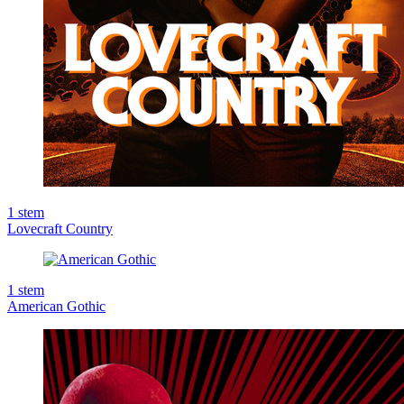
1
stem
Lovecraft Country
1
stem
American Gothic