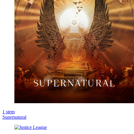
1
stem
Supernatural