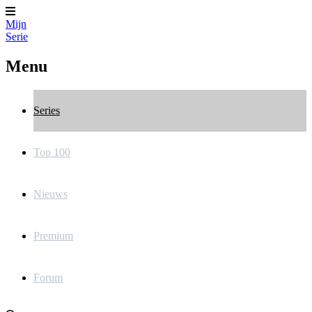
Mijn
Serie
Menu
Series
Top 100
Nieuws
Premium
Forum