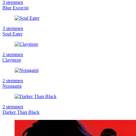
3
stemmen
Blue Exorcist
3
stemmen
Soul Eater
2
stemmen
Claymore
2
stemmen
Noragami
2
stemmen
Darker Than Black