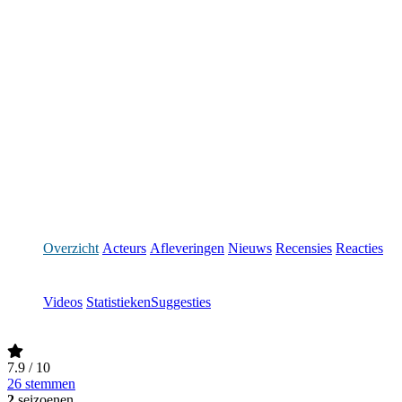
Overzicht
Acteurs
Afleveringen
Nieuws
Recensies
Reacties
Videos
Statistieken
Suggesties
7.9
/ 10
26 stemmen
2
seizoenen