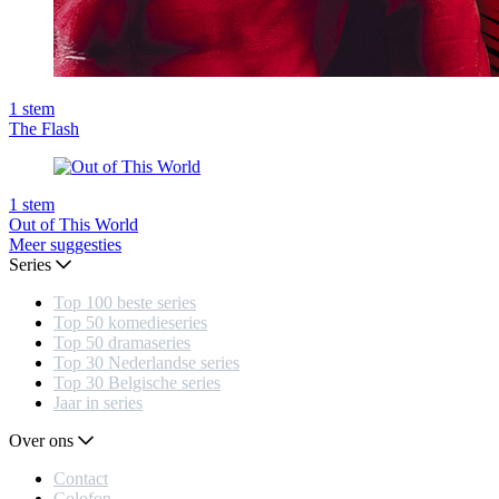
1
stem
The Flash
1
stem
Out of This World
Meer suggesties
Series
Top 100 beste series
Top 50 komedieseries
Top 50 dramaseries
Top 30 Nederlandse series
Top 30 Belgische series
Jaar in series
Over ons
Contact
Colofon