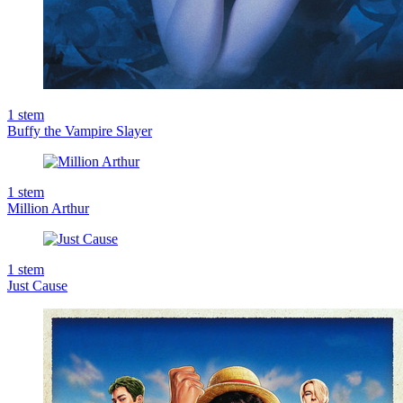
1
stem
Buffy the Vampire Slayer
1
stem
Million Arthur
1
stem
Just Cause