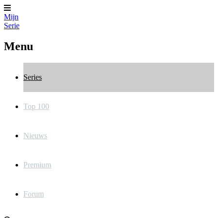
Mijn
Serie
Menu
Series
Top 100
Nieuws
Premium
Forum