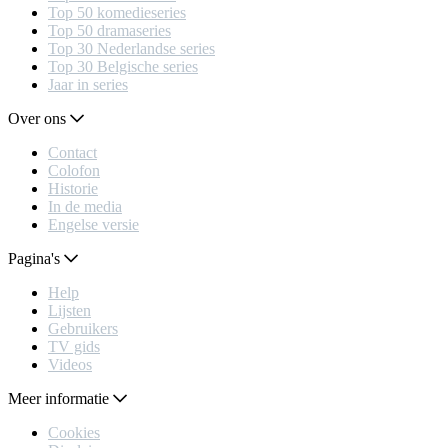
Top 50 komedieseries
Top 50 dramaseries
Top 30 Nederlandse series
Top 30 Belgische series
Jaar in series
Over ons
Contact
Colofon
Historie
In de media
Engelse versie
Pagina's
Help
Lijsten
Gebruikers
TV gids
Videos
Meer informatie
Cookies