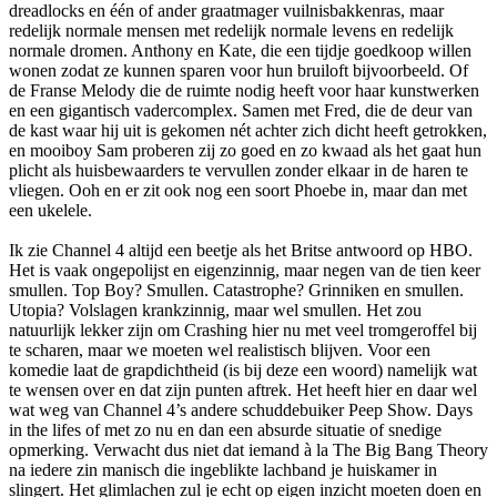
dreadlocks en één of ander graatmager vuilnisbakkenras, maar
redelijk normale mensen met redelijk normale levens en redelijk
normale dromen. Anthony en Kate, die een tijdje goedkoop willen
wonen zodat ze kunnen sparen voor hun bruiloft bijvoorbeeld. Of
de Franse Melody die de ruimte nodig heeft voor haar kunstwerken
en een gigantisch vadercomplex. Samen met Fred, die de deur van
de kast waar hij uit is gekomen nét achter zich dicht heeft getrokken,
en mooiboy Sam proberen zij zo goed en zo kwaad als het gaat hun
plicht als huisbewaarders te vervullen zonder elkaar in de haren te
vliegen. Ooh en er zit ook nog een soort Phoebe in, maar dan met
een ukelele.
Ik zie Channel 4 altijd een beetje als het Britse antwoord op HBO.
Het is vaak ongepolijst en eigenzinnig, maar negen van de tien keer
smullen. Top Boy? Smullen. Catastrophe? Grinniken en smullen.
Utopia? Volslagen krankzinnig, maar wel smullen. Het zou
natuurlijk lekker zijn om Crashing hier nu met veel tromgeroffel bij
te scharen, maar we moeten wel realistisch blijven. Voor een
komedie laat de grapdichtheid (is bij deze een woord) namelijk wat
te wensen over en dat zijn punten aftrek. Het heeft hier en daar wel
wat weg van Channel 4’s andere schuddebuiker Peep Show. Days
in the lifes of met zo nu en dan een absurde situatie of snedige
opmerking. Verwacht dus niet dat iemand à la The Big Bang Theory
na iedere zin manisch die ingeblikte lachband je huiskamer in
slingert. Het glimlachen zul je echt op eigen inzicht moeten doen en