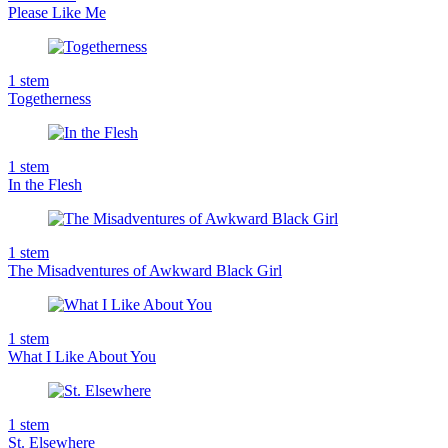
Please Like Me
1
stem
Togetherness
1
stem
In the Flesh
1
stem
The Misadventures of Awkward Black Girl
1
stem
What I Like About You
1
stem
St. Elsewhere