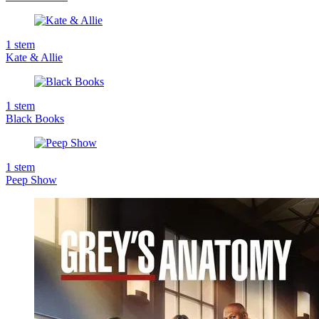
1
stem
Kate & Allie
1
stem
Black Books
1
stem
Peep Show