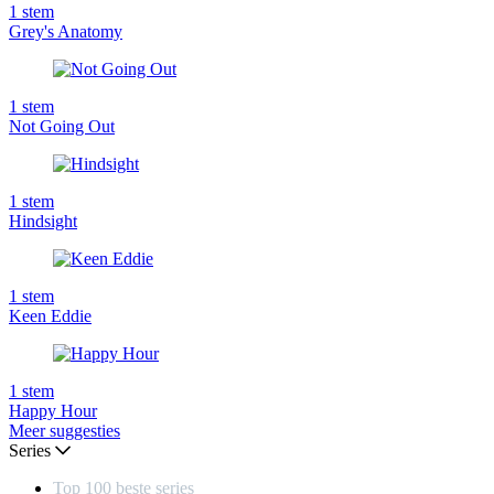
1
stem
Grey's Anatomy
1
stem
Not Going Out
1
stem
Hindsight
1
stem
Keen Eddie
1
stem
Happy Hour
Meer suggesties
Series
Top 100 beste series