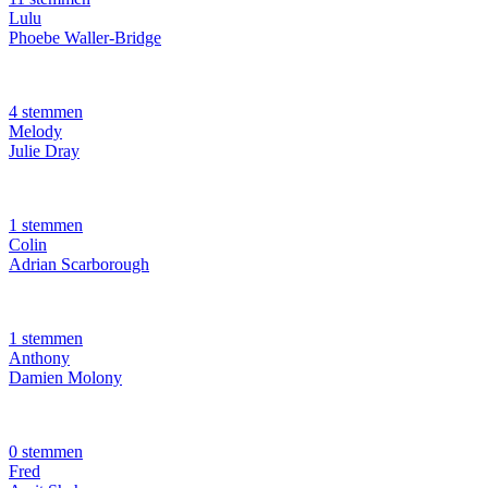
Lulu
Phoebe Waller-Bridge
4 stemmen
Melody
Julie Dray
1 stemmen
Colin
Adrian Scarborough
1 stemmen
Anthony
Damien Molony
0 stemmen
Fred