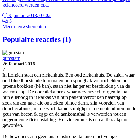
gelanceerd werden op...
9 januari 2018, 07:02
3
Meer nieuwsberichten
Populaire reacties (1)
gumstarr
26 februari 2016
7
In Londen staat een ziekenhuis. Een oud ziekenhuis. De zalen waar
ooit bloedhoestende terminalen hun spuugbak vol rochelden met
groene brokken (hè bah), staan niet langer ter beschikking van de
wetenschap. De operatiekamers, waar nerveuze chirurgen tot aan
hun elleboog in ‘t karkas van hun patient verzonken naarstig op
zoek gingen naar die ontstoken blinde darm, zijn voorzien van
douchecabines; uit de wachtkamers ontglipt in de ochtenduren nu de
geur van bacon & eggs en de aankomsthal is verworden tot een
ongeordende fietsenstalling. Het ziekenhuis is een antikraakpand
geworden.
De bewoners zijn geen anarchistische Italianen met vettige