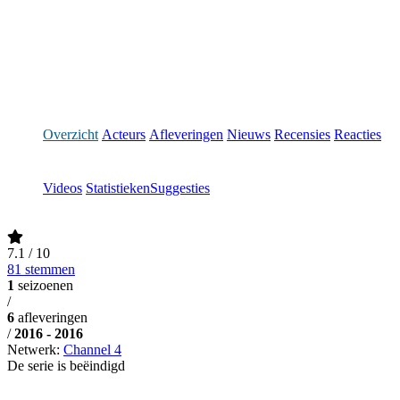
Overzicht
Acteurs
Afleveringen
Nieuws
Recensies
Reacties
Videos
Statistieken
Suggesties
7.1
/ 10
81 stemmen
1
seizoenen
/
6
afleveringen
/
2016 - 2016
Netwerk:
Channel 4
De serie is beëindigd