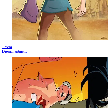
1
stem
Disenchantment