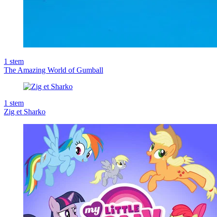
1
stem
The Amazing World of Gumball
1
stem
Zig et Sharko