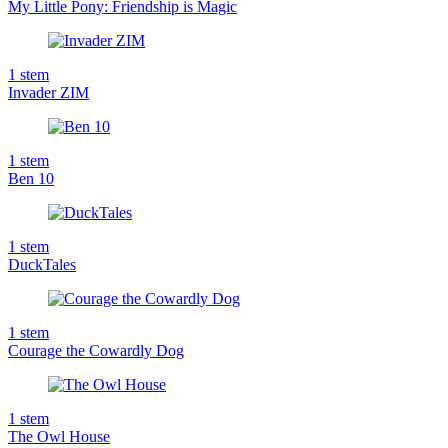
My Little Pony: Friendship is Magic
1
stem
Invader ZIM
1
stem
Ben 10
1
stem
DuckTales
1
stem
Courage the Cowardly Dog
1
stem
The Owl House