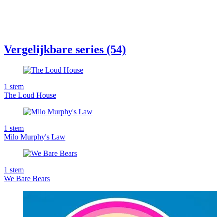
Vergelijkbare series (54)
1
stem
The Loud House
1
stem
Milo Murphy's Law
1
stem
We Bare Bears