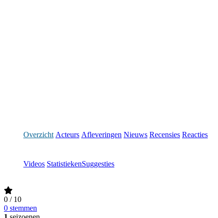
Overzicht
Acteurs
Afleveringen
Nieuws
Recensies
Reacties
Videos
Statistieken
Suggesties
0
/ 10
0 stemmen
1
seizoenen