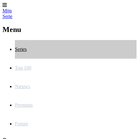
Mijn
Serie
Menu
Series
Top 100
Nieuws
Premium
Forum