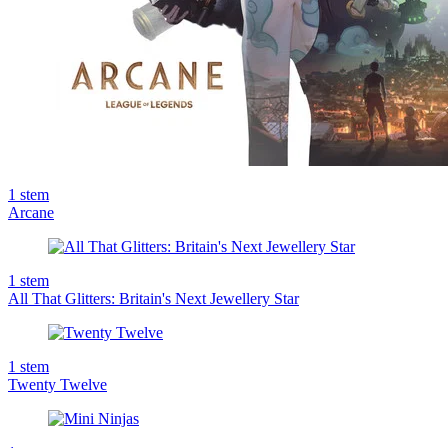
1
stem
Arcane
1
stem
All That Glitters: Britain's Next Jewellery Star
1
stem
Twenty Twelve