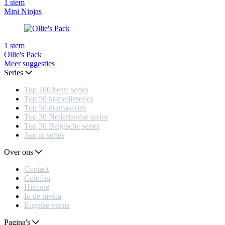
1
stem
Mini Ninjas
1
stem
Ollie's Pack
Meer suggesties
Series
Top 100 beste series
Top 50 komedieseries
Top 50 dramaseries
Top 30 Nederlandse series
Top 30 Belgische series
Jaar in series
Over ons
Contact
Colofon
Historie
In de media
Engelse versie
Pagina's