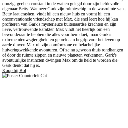
donzig, geel en constant in de watten gelegd door zijn liefdevolle
eigenaar Betty. Wanneer Gark zijn ruimteschip in de wasruimte van
Betty laat crashen, vindt hij een nieuw huis en vormt hij een
onconventionele vriendschap met Max, die snel leert hoe hij kan
profiteren van Gark's mysterieuze buitenaardse krachten en zijn
lieve, vertrouwende karakter. Max vindt het heerlijk om een ​​
bewonderaar te hebben die alles voor hem doet, maar Gark's
extreme nieuwsgierigheid en gebrek aan begrip voor het leven op
aarde duwen Max uit zijn comfortzone en belachelijke
huiveringwekkende avonturen. Of ze nu gewoon thuis rondhangen
of door de ruimte zippen en nieuwe planeten verkennen, Gark's
avontuurlijke instincten dwingen Max om de held te worden die
Gark denkt dat hij is.
Koop bij Bol